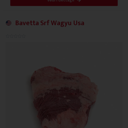
Vedi i dettagli
Bavetta Srf Wagyu Usa
0.0/5




