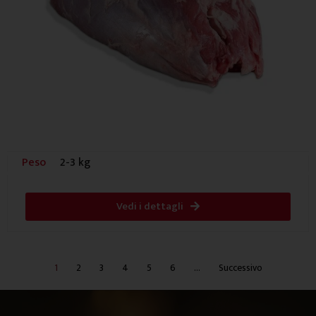
Peso
2-3 kg
Vedi i dettagli
1
2
3
4
5
6
…
Successivo