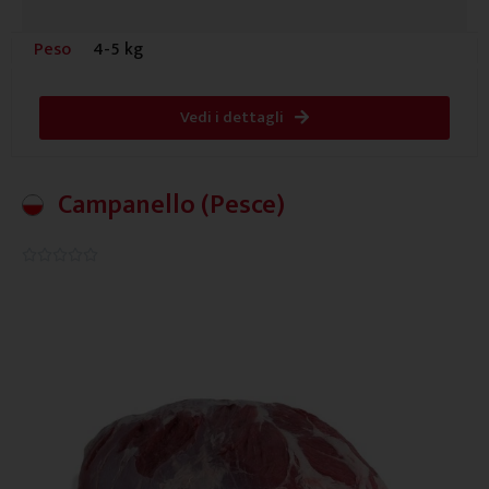
Peso
4-5 kg
Vedi i dettagli
Campanello (Pesce)
0.0/5




