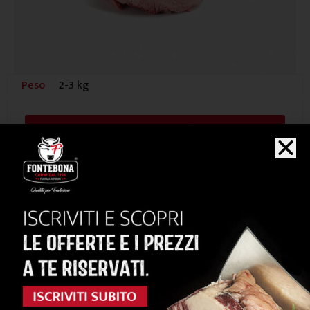
Peso
2-3 kg
Vedi i dettagli
Beef Ribs / Asado
0.0/5




