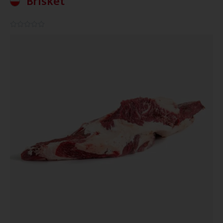
Brisket
0.0/5




