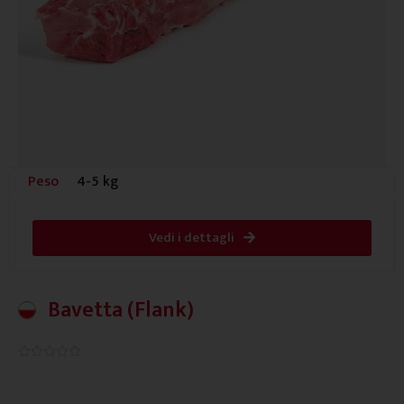
Peso
4-5 kg
Vedi i dettagli
Bavetta (Flank)
0.0/5




