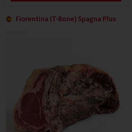
Fiorentina (T-Bone) Spagna Plus
0.0/5




