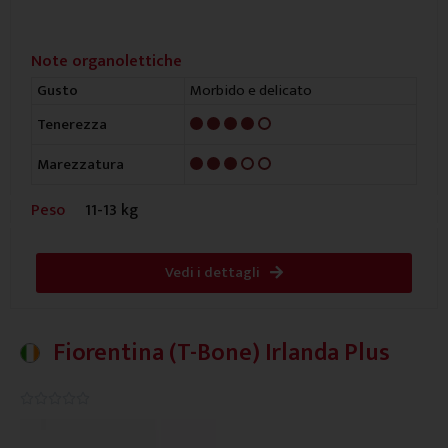
Note organolettiche
Morbido e delicato
Gusto
4/5
Tenerezza
3/5
Marezzatura
Peso
11-13 kg
Vedi i dettagli
Fiorentina (T-Bone) Irlanda Plus
0.0/5




