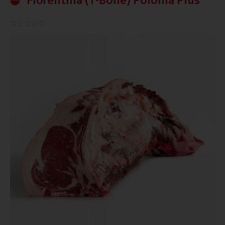
Fiorentina (T-Bone) Polonia Plus
0.0/5




