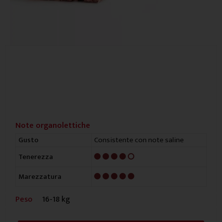
Note organolettiche
Consistente con note saline
Gusto
4/5
Tenerezza
5/5
Marezzatura
Peso
16-18 kg