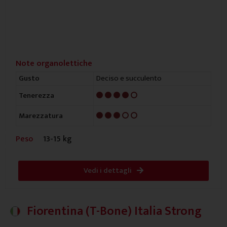
Note organolettiche
Deciso e succulento
Gusto
4/5
Tenerezza
3/5
Marezzatura
Peso
13-15 kg
Vedi i dettagli
Fiorentina (T-Bone) Italia Strong