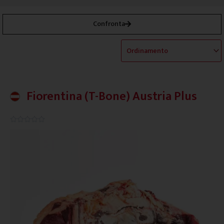
Confronta
Fiorentina (T-Bone) Austria Plus
0.0/5




