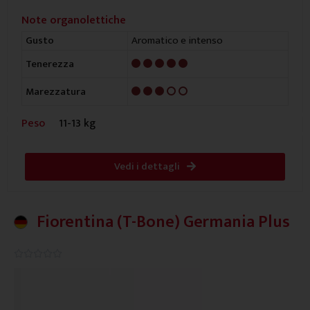
Note organolettiche
Aromatico e intenso
Gusto
5/5
Tenerezza
3/5
Marezzatura
Peso
11-13 kg
Vedi i dettagli
Fiorentina (T-Bone) Germania Plus
0.0/5




