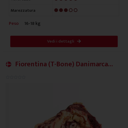
3/5
Marezzatura
Peso
16-18 kg
Vedi i dettagli
Fiorentina (T-Bone) Danimarca
Plus
0.0/5




