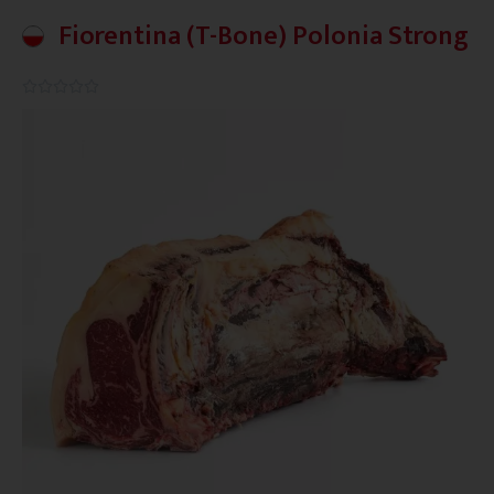
Fiorentina (T-Bone) Polonia Strong
0.0/5




