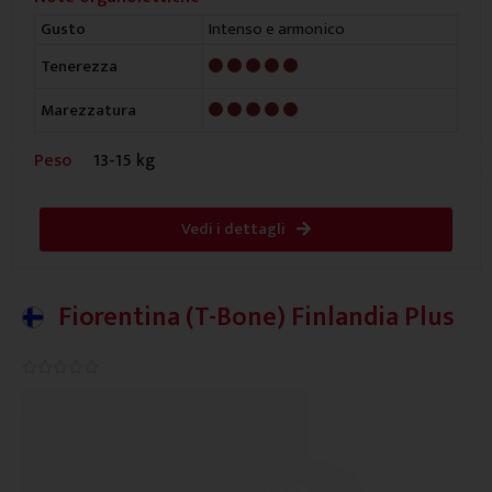
Intenso e armonico
Gusto
5/5
Tenerezza
5/5
Marezzatura
Peso
13-15 kg
Vedi i dettagli
Fiorentina (T-Bone) Finlandia Plus
0.0/5




