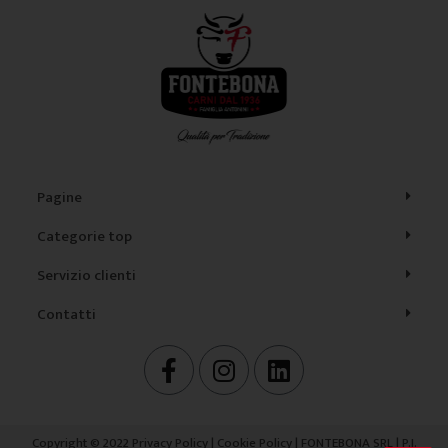
Pagine
Categorie top
Servizio clienti
Contatti
F
I
L
a
n
i
c
s
n
e
t
k
Copyright © 2022
Privacy Policy
|
Cookie Policy
| FONTEBONA SRL | P.I.