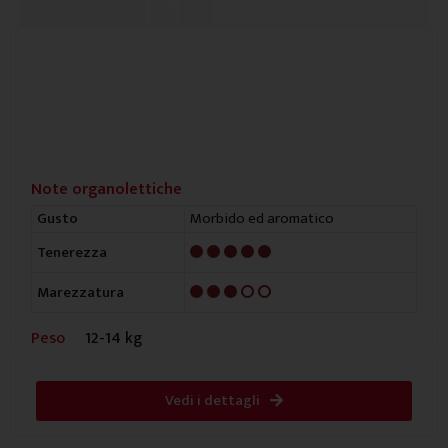
Note organolettiche
Morbido ed aromatico
Gusto
5/5
Tenerezza
3/5
Marezzatura
Peso
12-14 kg
Vedi i dettagli