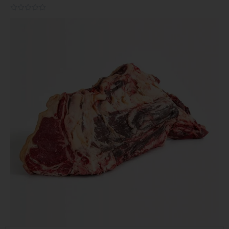
0.0/5




