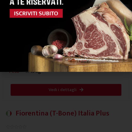
Note organolettiche
Erbaceo e deciso
Gusto
4/5
Tenerezza
4/5
Marezzatura
Peso
11-13 kg
Vedi i dettagli
Fiorentina (T-Bone) Italia Plus
0.0/5




