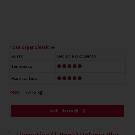
Note organolettiche
Deciso e succulento
Gusto
5/5
Tenerezza
5/5
Marezzatura
Peso
13-15 kg
Vedi i dettagli