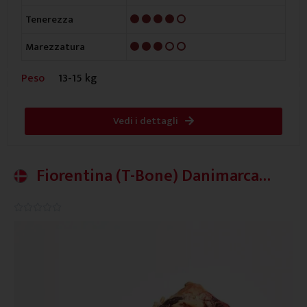
4/5
Tenerezza
3/5
Marezzatura
Peso
13-15 kg
Vedi i dettagli
Fiorentina (T-Bone) Danimarca
Strong
0.0/5




