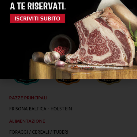
DRY AGING
Frollatura delle carni con Il metodo
“Fontebona Dry Aging System”
RAZZE PRINCIPALI
FRISONA BALTICA - HOLSTEIN
ALIMENTAZIONE
FORAGGI / CEREALI / TUBERI