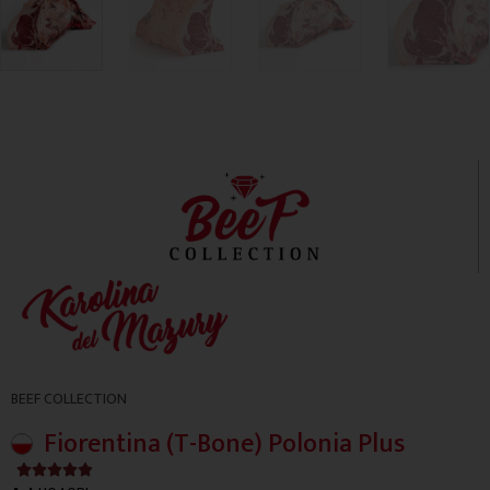
BEEF COLLECTION
Fiorentina (T-Bone) Polonia Plus
4.9/5




