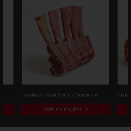
Tomahawk Rack 5 coste Germania
Costat
Iscriviti e acquista