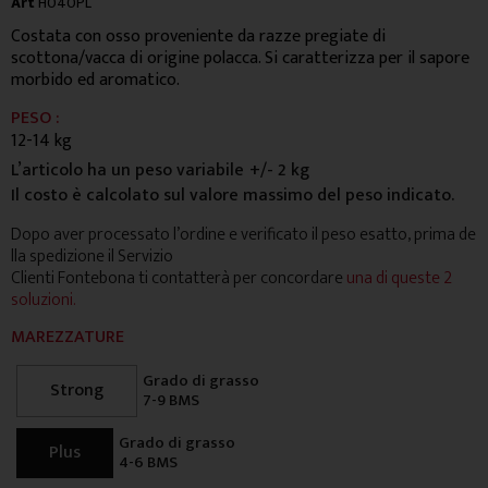
Art
H040PL
Costata con osso proveniente da razze pregiate di
scottona/vacca di origine polacca. Si caratterizza per il sapore
morbido ed aromatico.
PESO :
12-14 kg
L’articolo ha un peso variabile
+/- 2 kg
Il costo è calcolato sul valore massimo del peso indicato.
Dopo aver processato l’ordine e verificato il peso esatto, prima de
lla spedizione il Servizio
Clienti Fontebona ti contatterà per concordare
una di queste 2
soluzioni.
MAREZZATURE
Grado di grasso
Strong
7-9 BMS
Grado di grasso
Plus
4-6 BMS