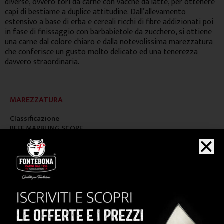
diverse, ovvero tori da carne con vacche da latte, per ottenere
capi di bestiame a duplice attitudine. Dall’allevamento
estensivo a base di erba e cereali ricchi di fibre addizionati poi
in fase di finissaggio con barbabietole da zucchero, si ottiene
una carne dal colore chiaro e dalla notevolissima marezzatura
che conferisce un gusto molto delicato ed una tenerezza
davvero straordinaria.
MAREZZATURA
Classificazione
BEEF MARBLING SCORE