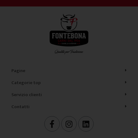
Pagine
Categorie top
Servizio clienti
Contatti
F
I
L
a
n
i
c
s
n