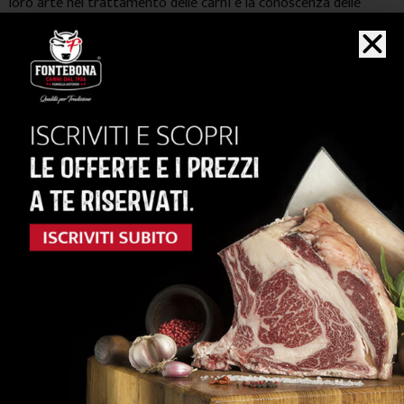
loro arte nel trattamento delle carni e la conoscenza delle
complesse tecniche di stagionatura. La profonda competenza
unita ai ritmi scanditi dal tempo rappresenta il giusto connubio
per la produzione di salumi buoni, gustosi e genuini.
Una gamma ampia e diversificata di prodotti, espressione di
autentica qualità ed interprete delle tipicità della gastronomia
italiana. Un trionfo di gusti e di profumi che inebria il palato e
arricchisce di emozioni ogni tavola.
ACQUISTA
anche...