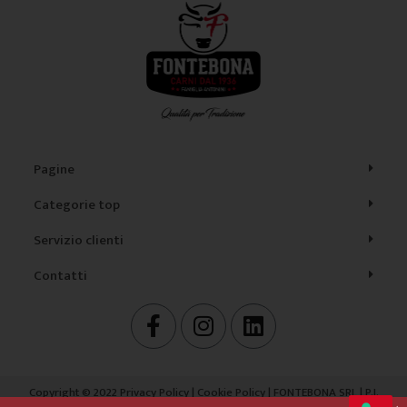
Pagine
Categorie top
Servizio clienti
Contatti
F
I
L
a
n
i
c
s
n
e
t
k
Copyright © 2022
Privacy Policy
|
Cookie Policy
| FONTEBONA SRL | P.I.
b
a
e
00890580574