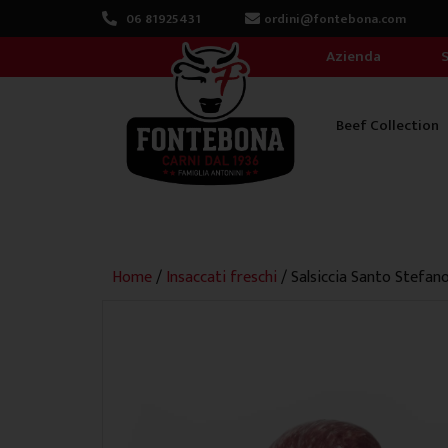
Vai
06 81925431
ordini@fontebona.com
al
Azienda
S
contenuto
Beef Collection
Home
/
Insaccati freschi
/ Salsiccia Santo Stefano