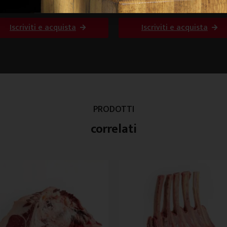
siccia Ciociara
Salsiccia Brunella
Iscriviti e acquista
Iscriviti e acquista
PRODOTTI
correlati