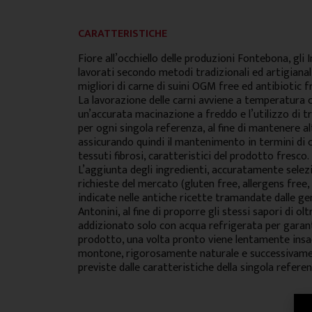
CARATTERISTICHE
Fiore all’occhiello delle produzioni Fontebona, gli
lavorati secondo metodi tradizionali ed artigianal
migliori di carne di suini OGM free ed antibiotic f
La lavorazione delle carni avviene a temperatura
un’accurata macinazione a freddo e l’utilizzo di 
per ogni singola referenza, al fine di mantenere alt
assicurando quindi il mantenimento in termini di
tessuti fibrosi, caratteristici del prodotto fresco.
L’aggiunta degli ingredienti, accuratamente selezi
richieste del mercato (gluten free, allergens free
indicate nelle antiche ricette tramandate dalle ge
Antonini, al fine di proporre gli stessi sapori di ol
addizionato solo con acqua refrigerata per garant
prodotto, una volta pronto viene lentamente insac
montone, rigorosamente naturale e successivamen
previste dalle caratteristiche della singola referen