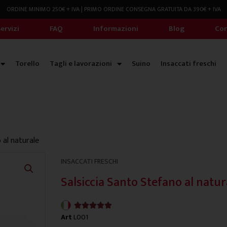
ORDINE MINIMO 250€ + IVA | PRIMO ORDINE CONSEGNA GRATUITA DA 390€ + IVA
ervizi
FAQ
Informazioni
Blog
Con
Torello
Tagli e lavorazioni
Suino
Insaccati freschi
 al naturale
INSACCATI FRESCHI
Salsiccia Santo Stefano al natur
4.9/5





Art
L001