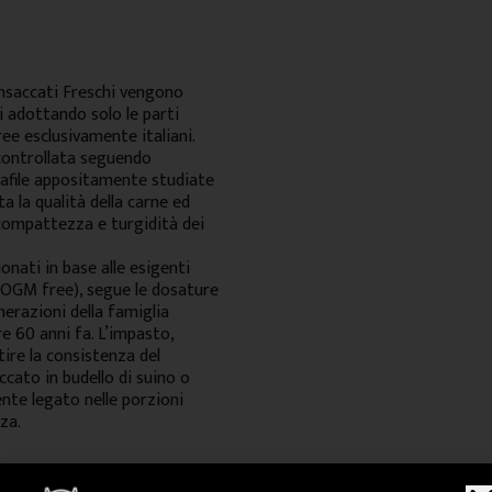
 Insaccati Freschi vengono
i adottando solo le parti
ree esclusivamente italiani.
 controllata seguendo
trafile appositamente studiate
a la qualità della carne ed
 compattezza e turgidità dei
onati in base alle esigenti
, OGM free), segue le dosature
nerazioni della famiglia
tre 60 anni fa. L’impasto,
ire la consistenza del
cato in budello di suino o
te legato nelle porzioni
za.