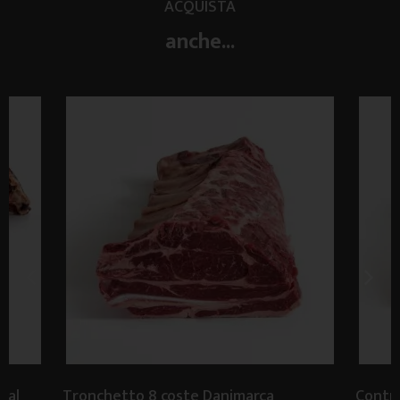
ACQUISTA
anche...
tal
Tronchetto 8 coste Danimarca
Contro