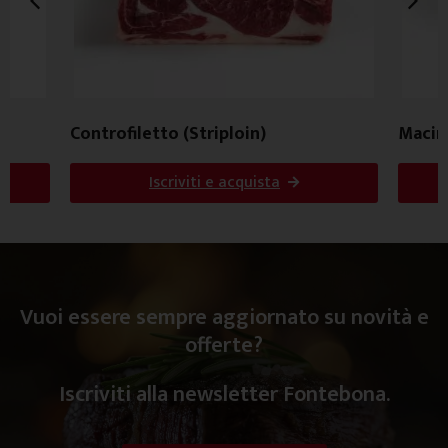
Controfiletto (Striploin)
Macin
Iscriviti e acquista
Vuoi essere sempre aggiornato su novità e
offerte?
Iscriviti alla newsletter Fontebona.