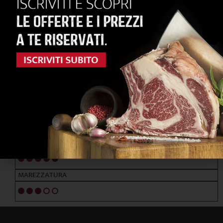
RAZZE PRINCIPALI
FRISONA BALTICA - HOLSTEIN
ALIMENTAZIONE
FORAGGI / CEREALI / TUBERI
NOTE ORGANOLETTICHE
GUSTO
Morbido ed aromatico
TENEREZZA
5/5
MAREZZATURA
3/5