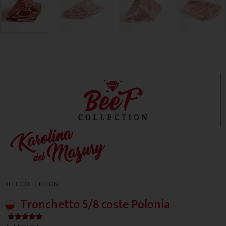
BEEF COLLECTION
Tronchetto 5/8 coste Polonia
4.9/5




