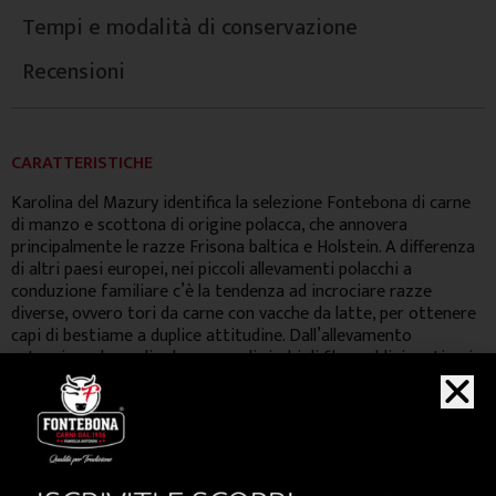
Tempi e modalità di conservazione
Recensioni
CARATTERISTICHE
Karolina del Mazury identifica la selezione Fontebona di carne
di manzo e scottona di origine polacca, che annovera
principalmente le razze Frisona baltica e Holstein. A differenza
di altri paesi europei, nei piccoli allevamenti polacchi a
conduzione familiare c’è la tendenza ad incrociare razze
diverse, ovvero tori da carne con vacche da latte, per ottenere
capi di bestiame a duplice attitudine. Dall’allevamento
estensivo a base di erba e cereali ricchi di fibre addizionati poi
in fase di finissaggio con barbabietole da zucchero, si ottiene
una carne dal colore chiaro e dalla notevolissima marezzatura
che conferisce un gusto molto delicato ed una tenerezza
davvero straordinaria.