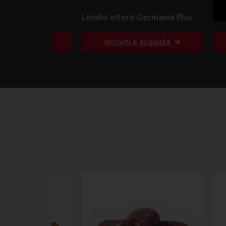
talia
Lombo intero Germania Plus
Cub
i e acquista
Iscriviti e acquista