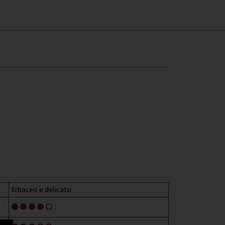
Erbaceo e delicato
4/5
3/5