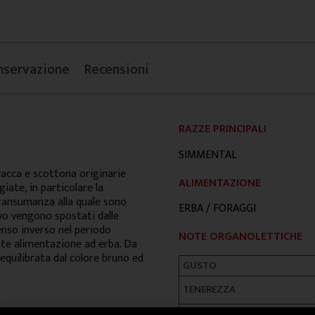
nservazione
Recensioni
RAZZE PRINCIPALI
SIMMENTAL
vacca e scottona originarie
ALIMENTAZIONE
iate, in particolare la
transumanza alla quale sono
ERBA / FORAGGI
ivo vengono spostati dalle
senso inverso nel periodo
NOTE ORGANOLETTICHE
nte alimentazione ad erba. Da
equilibrata dal colore bruno ed
GUSTO
TENEREZZA