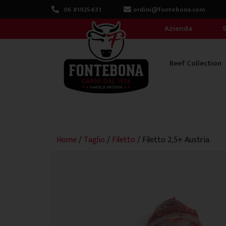
Vai
06 81925431
ordini@fontebona.com
al
Azienda
S
contenuto
Beef Collection
Home
/
Taglio
/
Filetto
/ Filetto 2,5+ Austria