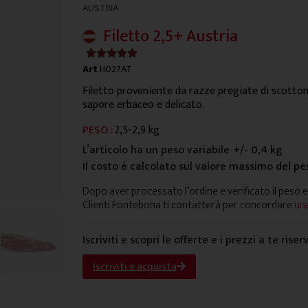
AUSTRIA
Filetto 2,5+ Austria
4.9/5





Art
H027AT
Filetto proveniente da razze pregiate di scottona
sapore erbaceo e delicato.
PESO :
2,5-2,9 kg
L’articolo ha un peso variabile
+/- 0,4 kg
Il costo è calcolato sul valore massimo del pe
Dopo aver processato l’ordine e verificato il peso e
Clienti Fontebona ti contatterà per concordare
una
Iscriviti e scopri le offerte e i prezzi a te riser
Iscriviti e acquista