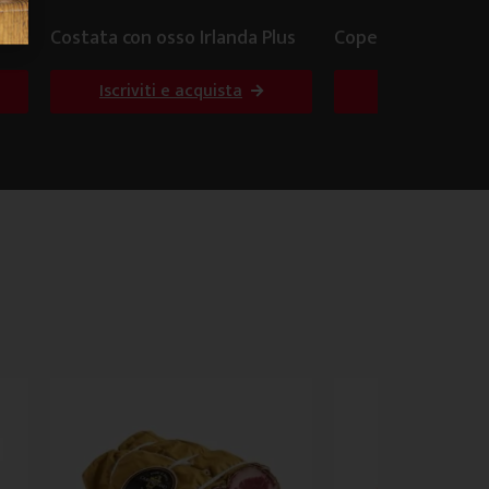
Costata con osso Irlanda Plus
Copertina di spall
Iscriviti e acquista
Iscriviti e ac