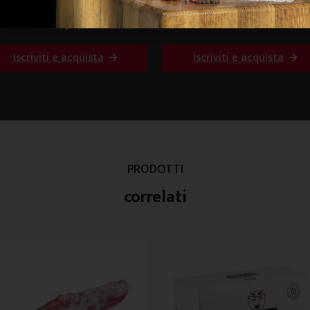
e Roll (Rib Eye) Danimarca
Tronchetto 5 coste Italia
Iscriviti e acquista
Iscriviti e acquista
PRODOTTI
correlati