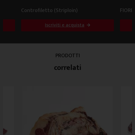
Controfiletto (Striploin)
FIORE
Iscriviti e acquista
PRODOTTI
correlati