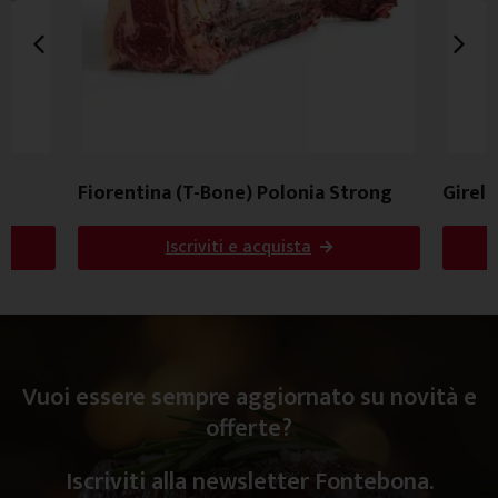
Fiorentina (T-Bone) Polonia Strong
Girell
Iscriviti e acquista
Vuoi essere sempre aggiornato su novità e
offerte?
Iscriviti alla newsletter Fontebona.