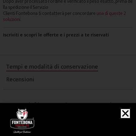
Dopo aver processato l’ordine e verificato il peso esatto, prima de
lla spedizione il Servizio
Clienti Fontebona ti contatterà per concordare
una di queste 2
soluzioni.
Iscriviti e scopri le offerte e i prezzi a te riservati
Tempi e modalità di conservazione
Recensioni
Conservare in frigo tra 0 e 4°C e consumare previa
cottura entro 15 giorni dalla consegna oppure
predisporre il processo di stagionatura in appositi
frigoriferi per Dry Aging.