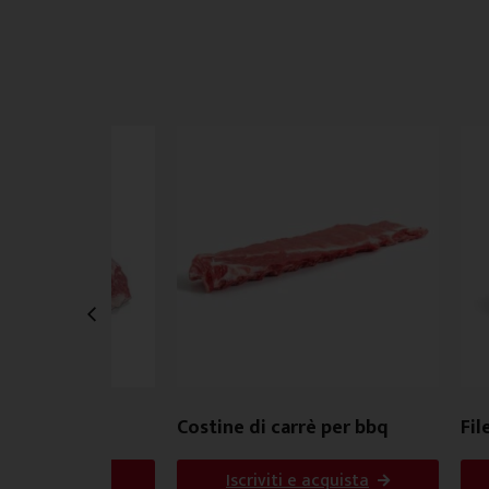
atello)
Costine di carrè per bbq
Fil
i e acquista
Iscriviti e acquista