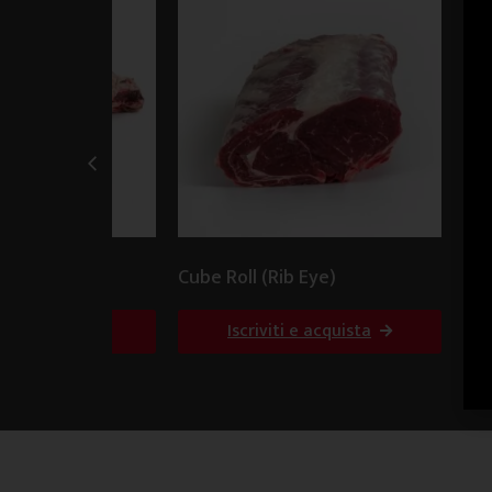
(T-BONE)
Cube Roll (Rib Eye)
Cos
i e acquista
Iscriviti e acquista