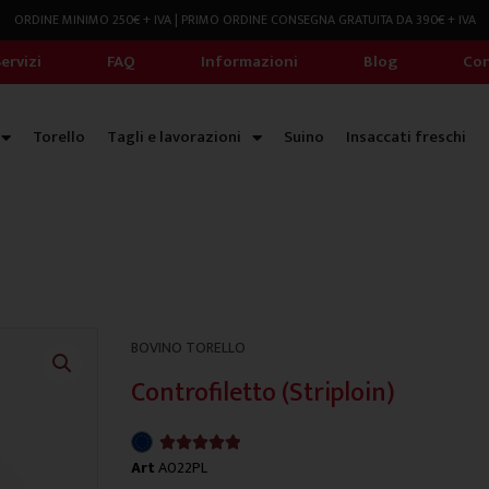
ORDINE MINIMO 250€ + IVA | PRIMO ORDINE CONSEGNA GRATUITA DA 390€ + IVA
ervizi
FAQ
Informazioni
Blog
Con
Torello
Tagli e lavorazioni
Suino
Insaccati freschi
BOVINO TORELLO
Controfiletto (Striploin)
4.9/5





Art
A022PL