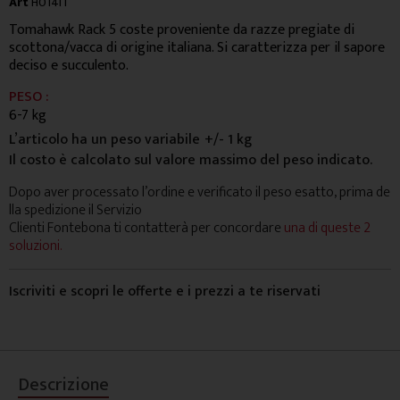
Art
H014IT
Tomahawk Rack 5 coste proveniente da razze pregiate di
scottona/vacca di origine italiana. Si caratterizza per il sapore
deciso e succulento.
PESO :
6-7 kg
L’articolo ha un peso variabile
+/- 1 kg
Il costo è calcolato sul valore massimo del peso indicato.
Dopo aver processato l’ordine e verificato il peso esatto, prima de
lla spedizione il Servizio
Clienti Fontebona ti contatterà per concordare
una di queste 2
soluzioni.
Iscriviti e scopri le offerte e i prezzi a te riservati
Descrizione