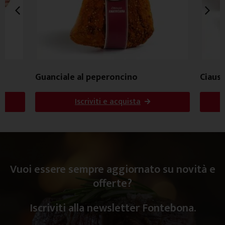
Guanciale al peperoncino
Ciausc
Iscriviti e acquista
Vuoi essere sempre aggiornato su novità e
offerte?
Iscriviti alla newsletter Fontebona.