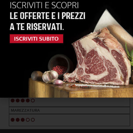
RAZZE PRINCIPALI
FRISONA - BRUNA ALPINA
ALIMENTAZIONE
ERBA / FORAGGI
NOTE ORGANOLETTICHE
GUSTO
Deciso e succulento
TENEREZZA
4/5
MAREZZATURA
3/5