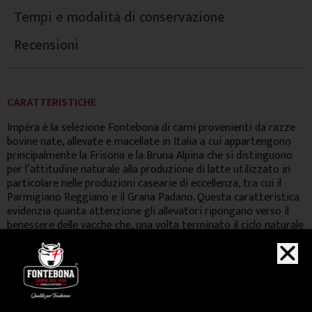
Tempi e modalità di conservazione
Recensioni
CARATTERISTICHE
Impéra è la selezione Fontebona di carni provenienti da razze
bovine nate, allevate e macellate in Italia a cui appartengono
principalmente la Frisona e la Bruna Alpina che si distinguono
per l’attitudine naturale alla produzione di latte utilizzato in
particolare nelle produzioni casearie di eccellenza, tra cui il
Parmigiano Reggiano e il Grana Padano. Questa caratteristica
evidenzia quanta attenzione gli allevatori ripongano verso il
benessere delle vacche che, una volta terminato il ciclo naturale
di lattazione, vengono rimesse in stato semi brado e
alimentate con una dieta bilanciata, ricca di mais e favino, ed
erba dei pascoli. Il risultato è una carne matura con una texture
vellutata dal colore rubino ed un sapore particolarmente
intenso.