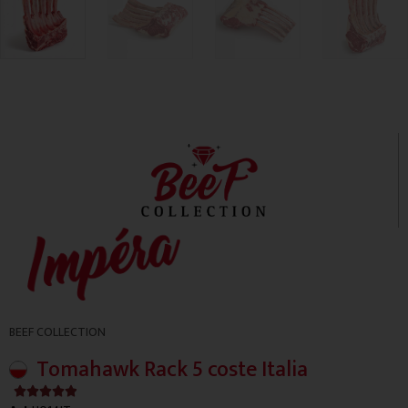
BEEF COLLECTION
Tomahawk Rack 5 coste Italia
4.9/5




