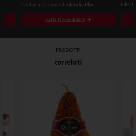
Costata con osso Finlandia Plus
Filett
Iscriviti e acquista
PRODOTTI
correlati