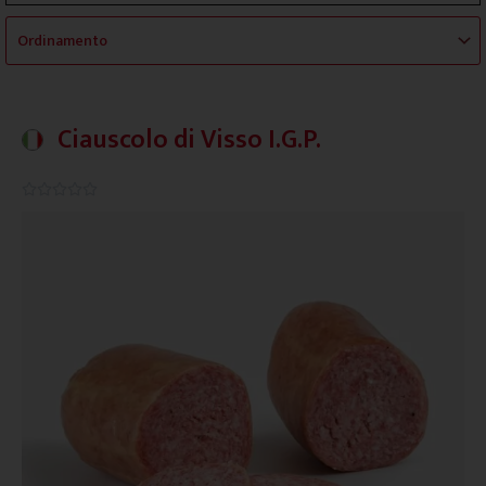
Ciauscolo di Visso I.G.P.
0.0/5




