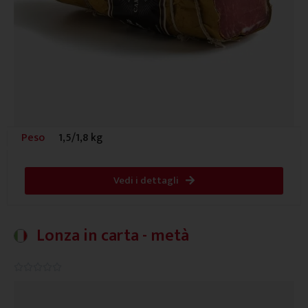
Peso
1,5/1,8 kg
Vedi i dettagli
Lonza in carta - metà
0.0/5




