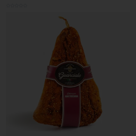
0.0/5




