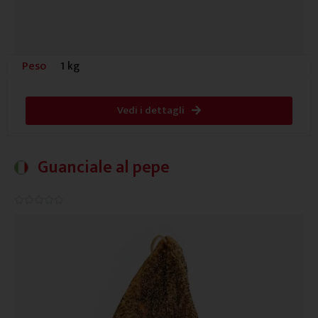
Peso
1 kg
Vedi i dettagli
Guanciale al pepe
0.0/5




