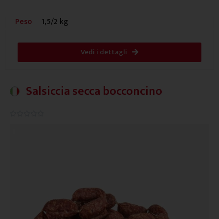
Peso
1,5/2 kg
Vedi i dettagli
Salsiccia secca bocconcino
0.0/5




