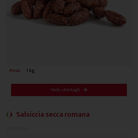
Peso
1 kg
Vedi i dettagli
Salsiccia secca romana
0.0/5




