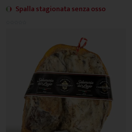
Spalla stagionata senza osso
0.0/5




