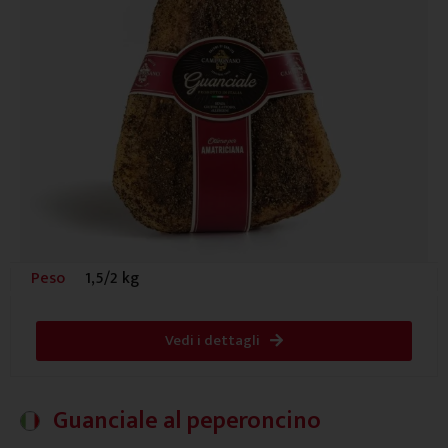
Peso
1,5/2 kg
Vedi i dettagli
Guanciale al peperoncino