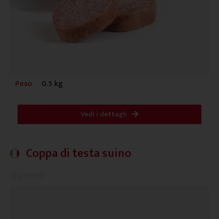
Peso
0.5 kg
Vedi i dettagli
Coppa di testa suino
0.0/5




