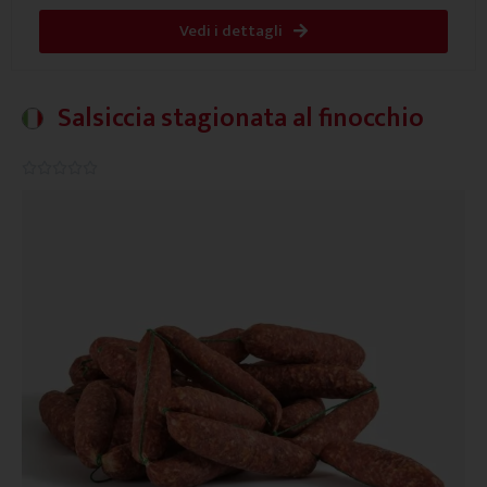
Vedi i dettagli
Salsiccia stagionata al finocchio
0.0/5




