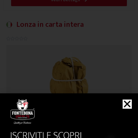
Lonza in carta intera
0.0/5




