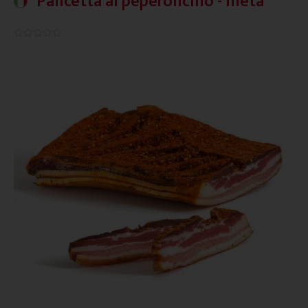
Pancetta al peperoncino - metà
0.0/5




