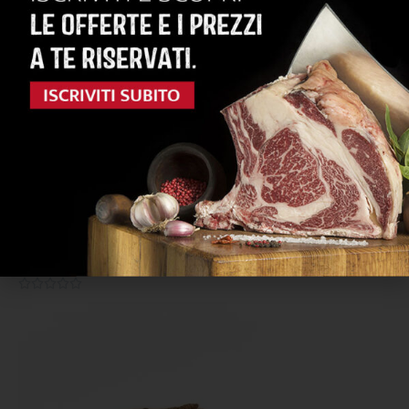
Peso
1,5/2 kg
Vedi i dettagli
Pancetta al pepe - metà
0.0/5




