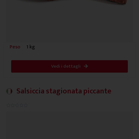
Peso
1 kg
Vedi i dettagli
Salsiccia stagionata piccante
0.0/5




