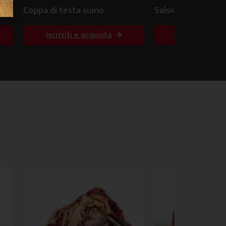
Coppa di testa suino
Salsiccia secca bo
Iscriviti e acquista
Iscriviti e ac