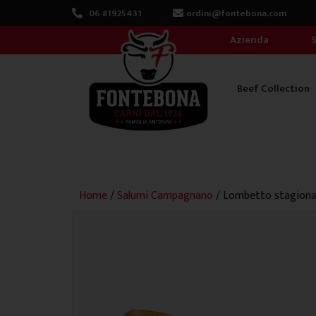
Vai
06 81925431
ordini@fontebona.com
al
Azienda
S
contenuto
Beef Collection
Home
/
Salumi Campagnano
/ Lombetto stagion