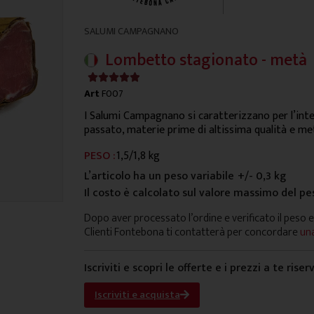
SALUMI CAMPAGNANO
Lombetto stagionato - metà
4.9/5





Art
F007
I Salumi Campagnano si caratterizzano per l’inten
passato, materie prime di altissima qualità e me
PESO :
1,5/1,8 kg
L’articolo ha un peso variabile
+/- 0,3 kg
Il costo è calcolato sul valore massimo del pe
Dopo aver processato l’ordine e verificato il peso e
Clienti Fontebona ti contatterà per concordare
una
Iscriviti e scopri le offerte e i prezzi a te riser
Iscriviti e acquista