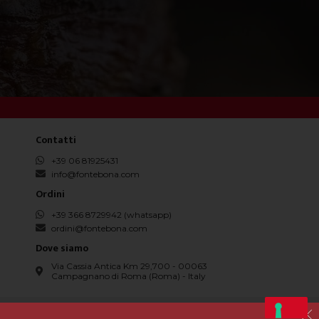
Contatti
+39 06 81925431
info@fontebona.com
Ordini
+39 366 8729942 (whatsapp)
ordini@fontebona.com
Dove siamo
Via Cassia Antica Km 29,700 - 00063
Campagnano di Roma (Roma) - Italy
74