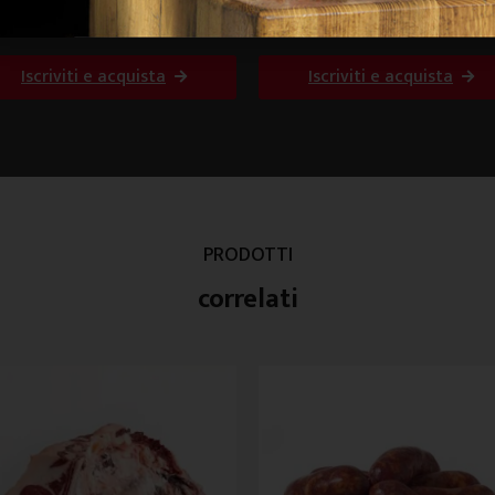
za in carta intera
Coppiette di puro suino
piccanti
Iscriviti e acquista
Iscriviti e acquista
PRODOTTI
correlati