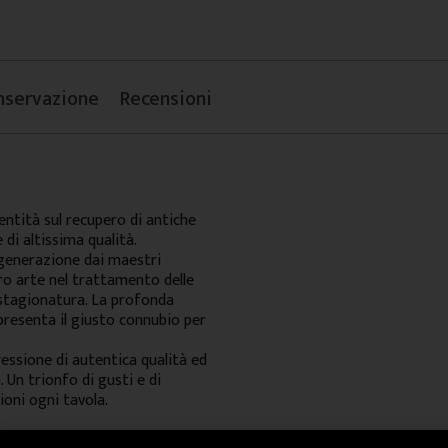
nservazione
Recensioni
ntità sul recupero di antiche
 di altissima qualità.
 generazione dai maestri
ro arte nel trattamento delle
 stagionatura. La profonda
presenta il giusto connubio per
essione di autentica qualità ed
. Un trionfo di gusti e di
ioni ogni tavola.