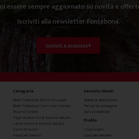
oi essere sempre aggiornato su novità e offert
Iscriviti alla newsletter Fontebona.
Iscriviti e acquista
Categorie
Servizio clienti
Beef Collection Bovini Europa
Spese di spedizione
Beef Collection Carni dal mondo
Tempi di consegna
Bovino Torello
Servizi dedicati
Tagli anatomici di bovino adulto
Profilo
Lavorazioni di bovino adulto
I tuoi ordini
Carni di suino
Lista dei desideri
Insaccati freschi