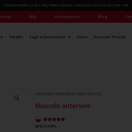
ORDINE MINIMO 250€ + IVA | PRIMO ORDINE CONSEGNA GRATUITA DA 390€ + IVA
ervizi
FAQ
Informazioni
Blog
Con
Torello
Tagli e lavorazioni
Suino
Insaccati freschi
TAGLI ANATOMICI DI BOVINO ADULTO
Muscolo anteriore
4.9/5





Art
E049PL