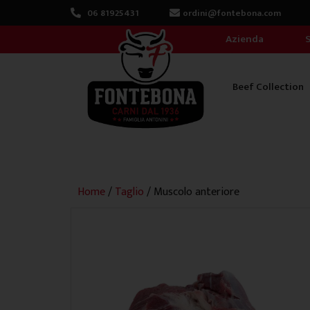
Vai
06 81925431
ordini@fontebona.com
al
Azienda
S
contenuto
Beef Collection
Home
/
Taglio
/ Muscolo anteriore