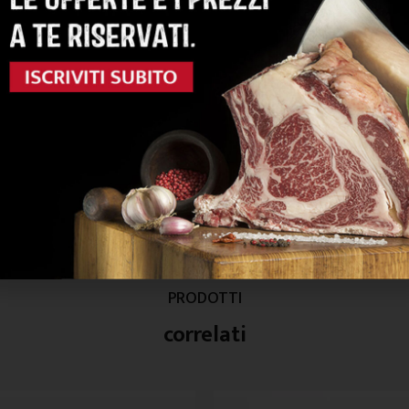
recote senza fascia
Tronchetto 5 coste Irlanda
nimarca
Iscriviti e acquista
Iscriviti e acquista
PRODOTTI
correlati