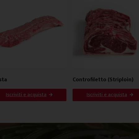
sta
Controfiletto (Striploin)
Iscriviti e acquista
Iscriviti e acquista