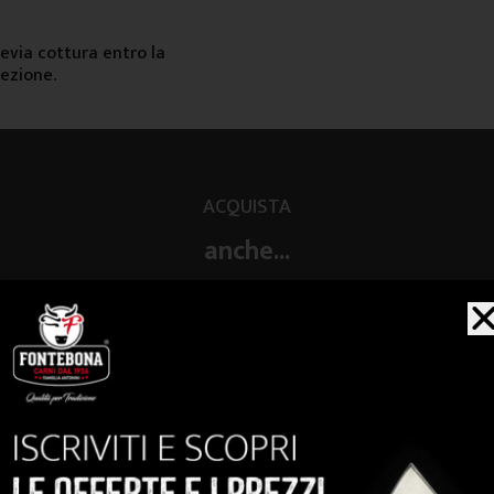
evia cottura entro la
fezione.
ACQUISTA
anche...