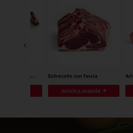
zione Spagna
Entrecote con fascia
Ari
i e acquista
Iscriviti e acquista