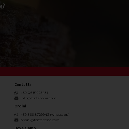
e?
Contatti
+39 06 81925431
info@fontebona.com
Ordini
+39 366 8729942 (whatsapp)
ordini@fontebona.com
Dove siamo