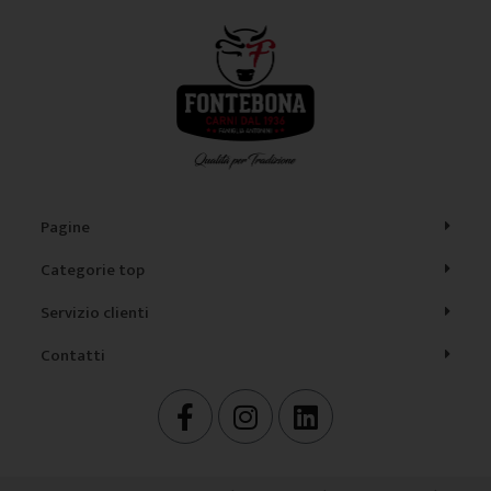
Pagine
Categorie top
Servizio clienti
Contatti
F
I
L
a
n
i
c
s
n
e
t
k