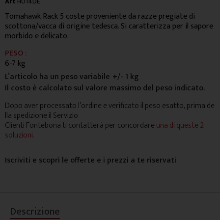
Art
H014DE
Tomahawk Rack 5 coste proveniente da razze pregiate di
scottona/vacca di origine tedesca. Si caratterizza per il sapore
morbido e delicato.
PESO :
6-7 kg
L’articolo ha un peso variabile
+/- 1 kg
Il costo è calcolato sul valore massimo del peso indicato.
Dopo aver processato l’ordine e verificato il peso esatto, prima de
lla spedizione il Servizio
Clienti Fontebona ti contatterà per concordare
una di queste 2
soluzioni.
Iscriviti e scopri le offerte e i prezzi a te riservati
Descrizione