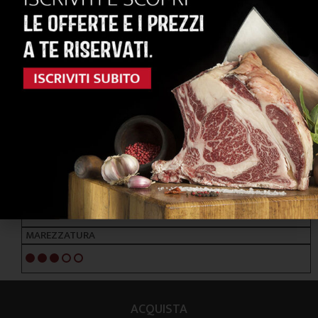
RAZZE PRINCIPALI
HOLSTEIN - SIMMENTAL
ALIMENTAZIONE
FORAGGI / CEREALI
NOTE ORGANOLETTICHE
GUSTO
Morbido e delicato
TENEREZZA
4/5
MAREZZATURA
3/5
ACQUISTA