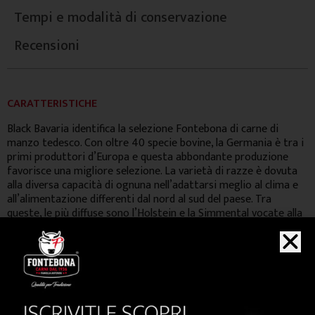
Tempi e modalità di conservazione
Recensioni
CARATTERISTICHE
Black Bavaria identifica la selezione Fontebona di carne di
manzo tedesco. Con oltre 40 specie bovine, la Germania è tra i
primi produttori d’Europa e questa abbondante produzione
favorisce una migliore selezione. La varietà di razze è dovuta
alla diversa capacità di ognuna nell’adattarsi meglio al clima e
all’alimentazione differenti dal nord al sud del paese. Tra
queste, le più diffuse sono l’Holstein e la Simmental vocate alla
produzione di vitelli da latte e latte di filiera. Dai bovini,
alimentati con orzo e fiocchi d’avena, si ottiene una carne
molto tenera e saporita che incontra, ormai da molto tempo, il
gusto dei palati più esigenti.