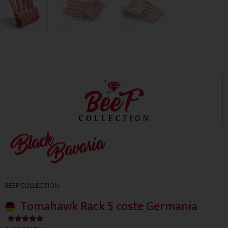
BEEF COLLECTION
Tomahawk Rack 5 coste Germania
4.9/5




