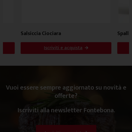
Salsiccia Ciociara
Spalla
Iscriviti e acquista
Vuoi essere sempre aggiornato su novità e
offerte?
Iscriviti alla newsletter Fontebona.