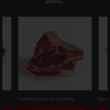
anche...
Tronchetto 8 coste Germania
Bavett