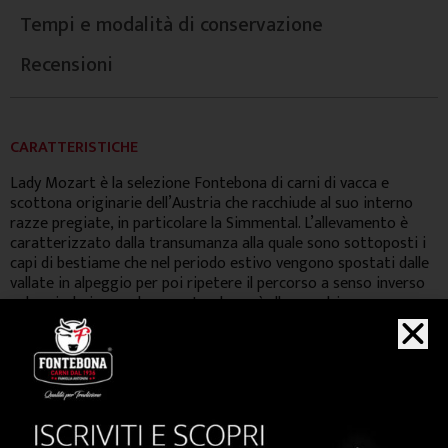
Tempi e modalità di conservazione
Recensioni
CARATTERISTICHE
Lady Mozart è la selezione Fontebona di carni di vacca e
scottona originarie dell’Austria che racchiude al suo interno
razze pregiate, in particolare la Simmental. L’allevamento è
caratterizzato dalla transumanza alla quale sono sottoposti i
capi di bestiame che nel periodo estivo vengono spostati dalle
vallate in alpeggio per poi ripetere il percorso a senso inverso
nel periodo invernale garantendo così alle mandrie una
costante alimentazione ad erba. Da questi bovini si ottiene una
carne perfettamente equilibrata dal colore bruno ed un sapore
avvolgente, tipico dei verdi pascoli.