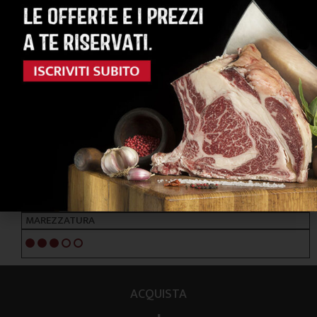
RAZZE PRINCIPALI
SIMMENTAL
ALIMENTAZIONE
ERBA / FORAGGI
NOTE ORGANOLETTICHE
GUSTO
Erbaceo e delicato
TENEREZZA
4/5
MAREZZATURA
3/5
ACQUISTA