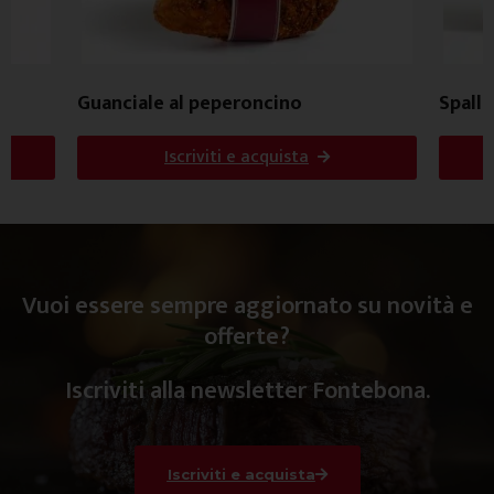
Guanciale al peperoncino
Spalla
Iscriviti e acquista
Vuoi essere sempre aggiornato su novità e
offerte?
Iscriviti alla newsletter Fontebona.
Iscriviti e acquista