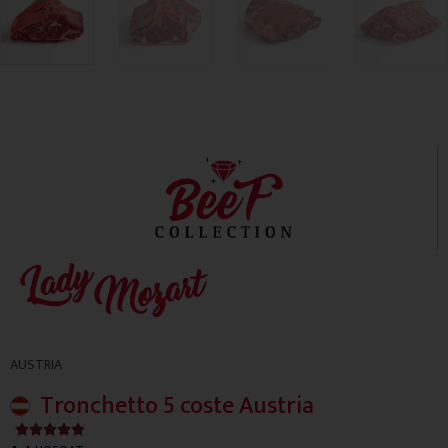
AUSTRIA
Tronchetto 5 coste Austria
4.9/5




