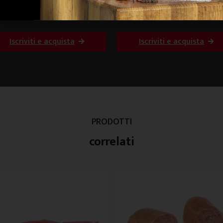
mahawk a fette Germania
Tomahawk Rack 5 coste Ital
Iscriviti e acquista
Iscriviti e acquista
PRODOTTI
correlati