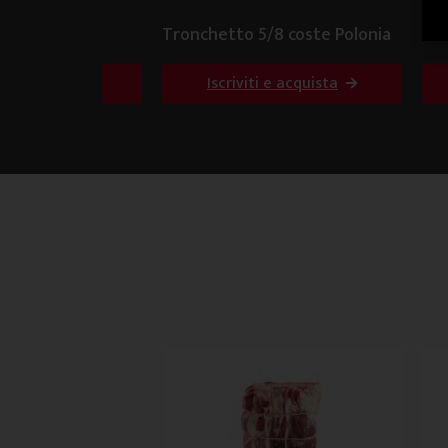
 Italia Plus
Tronchetto 5/8 coste Polonia
To
i e acquista
Iscriviti e acquista