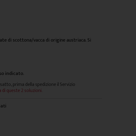
te di scottona/vacca di origine austriaca. Si
so indicato.
satto, prima della spedizione il Servizio
 di queste 2 soluzioni.
vati