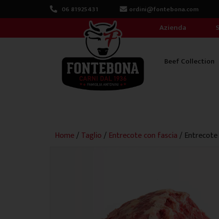
Vai
06 81925431
ordini@fontebona.com
al
Azienda
S
contenuto
Beef Collection
Home
/
Taglio
/
Entrecote con fascia
/ Entrecote 