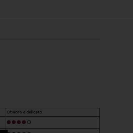
Erbaceo e delicato
4/5
3/5