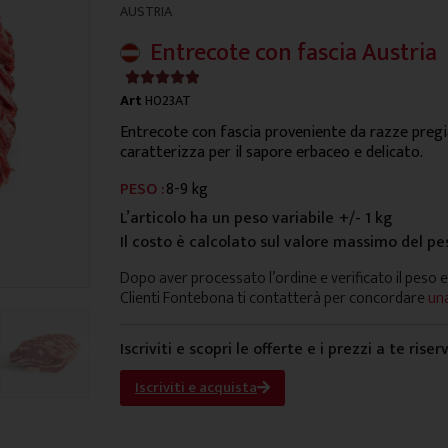
AUSTRIA
Entrecote con fascia Austria
4.9/5





Art
H023AT
Entrecote con fascia proveniente da razze pregia
caratterizza per il sapore erbaceo e delicato.
PESO :
8-9 kg
L’articolo ha un peso variabile
+/- 1 kg
Il costo è calcolato sul valore massimo del pe
Dopo aver processato l’ordine e verificato il peso e
Clienti Fontebona ti contatterà per concordare
una
Iscriviti e scopri le offerte e i prezzi a te riser
Iscriviti e acquista