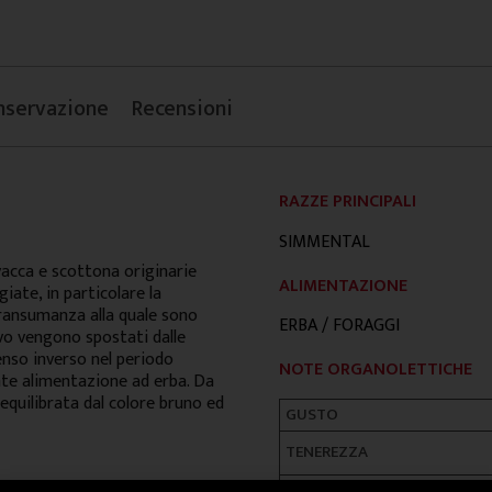
nservazione
Recensioni
RAZZE PRINCIPALI
SIMMENTAL
vacca e scottona originarie
ALIMENTAZIONE
iate, in particolare la
transumanza alla quale sono
ERBA / FORAGGI
ivo vengono spostati dalle
senso inverso nel periodo
NOTE ORGANOLETTICHE
nte alimentazione ad erba. Da
equilibrata dal colore bruno ed
GUSTO
TENEREZZA