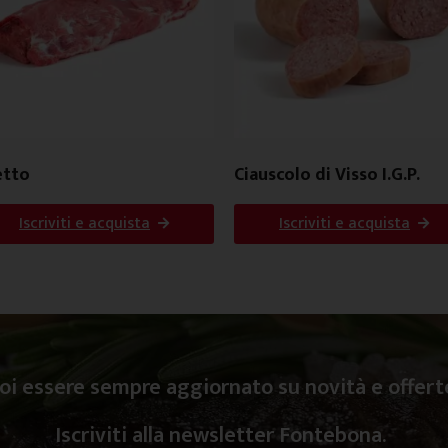
etto
Ciauscolo di Visso I.G.P.
Iscriviti e acquista
Iscriviti e acquista
oi essere sempre aggiornato su novità e offert
Iscriviti alla newsletter Fontebona.