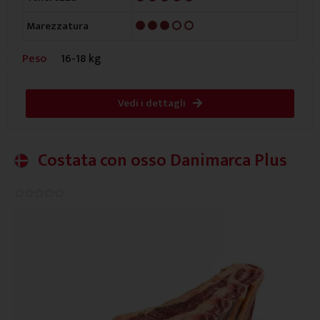
3/5
Marezzatura
Peso
16-18 kg
Vedi i dettagli
Costata con osso Danimarca Plus
0.0/5




