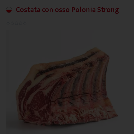
Costata con osso Polonia Strong
0.0/5




