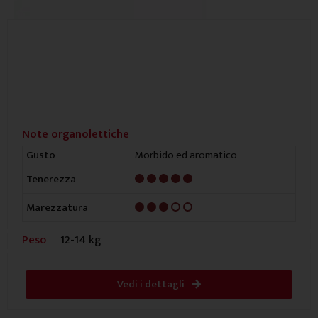
Note organolettiche
Morbido ed aromatico
Gusto
5/5
Tenerezza
3/5
Marezzatura
Peso
12-14 kg
Vedi i dettagli