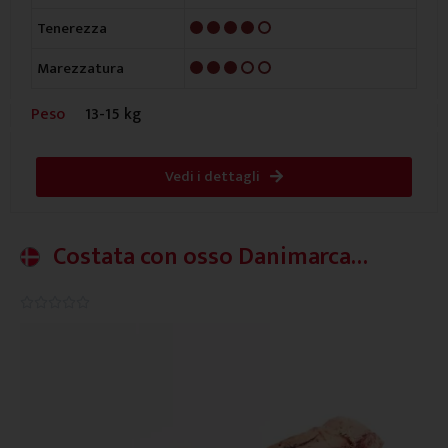
4/5
Tenerezza
3/5
Marezzatura
Peso
13-15 kg
Vedi i dettagli
Costata con osso Danimarca
Strong
0.0/5




