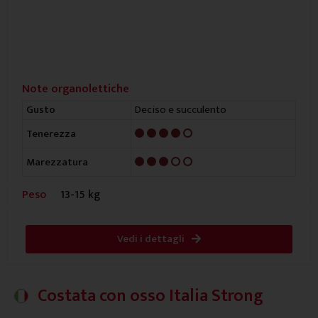
Note organolettiche
Deciso e succulento
Gusto
4/5
Tenerezza
3/5
Marezzatura
Peso
13-15 kg
Vedi i dettagli
Costata con osso Italia Strong