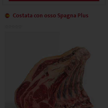
Costata con osso Spagna Plus
0.0/5




