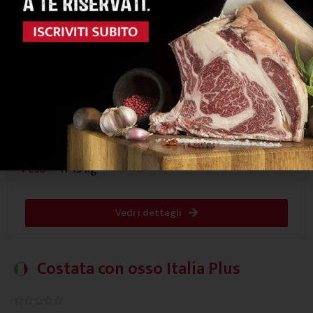
Note organolettiche
Erbaceo e deciso
Gusto
4/5
Tenerezza
4/5
Marezzatura
Peso
11-13 kg
Vedi i dettagli
Costata con osso Italia Plus
0.0/5




