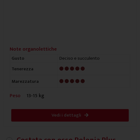
Note organolettiche
Deciso e succulento
Gusto
5/5
Tenerezza
5/5
Marezzatura
Peso
13-15 kg
Vedi i dettagli