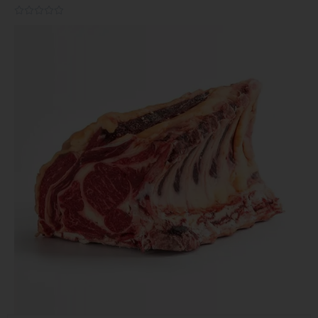
0.0/5




