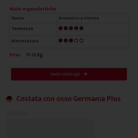
Note organolettiche
Aromatico e intenso
Gusto
5/5
Tenerezza
3/5
Marezzatura
Peso
11-13 kg
Vedi i dettagli
Costata con osso Germania Plus
0.0/5




