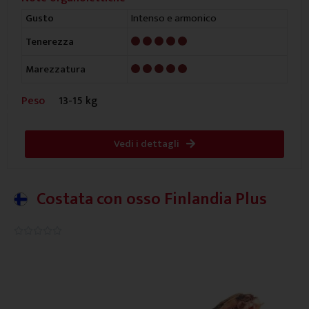
Intenso e armonico
Gusto
5/5
Tenerezza
5/5
Marezzatura
Peso
13-15 kg
Vedi i dettagli
Costata con osso Finlandia Plus
0.0/5




