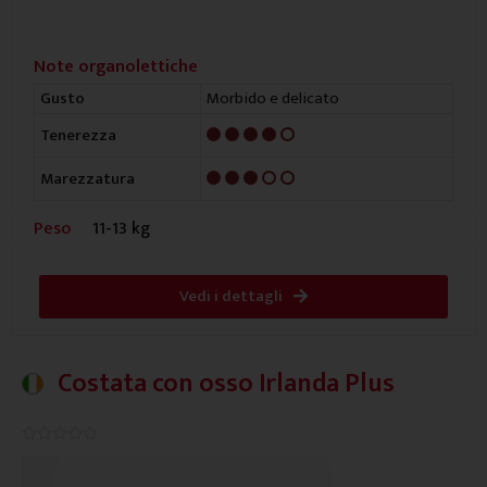
Note organolettiche
Morbido e delicato
Gusto
4/5
Tenerezza
3/5
Marezzatura
Peso
11-13 kg
Vedi i dettagli
Costata con osso Irlanda Plus
0.0/5




