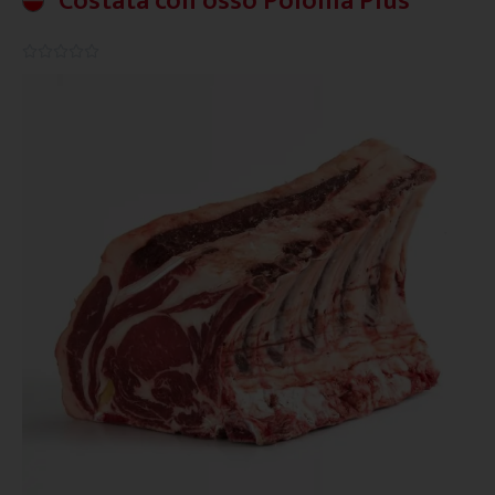
Costata con osso Polonia Plus
0.0/5




