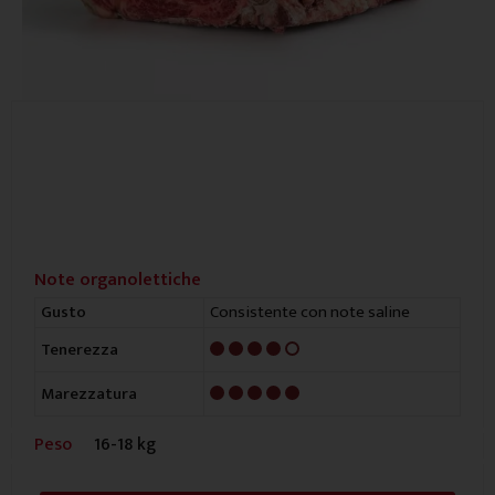
Note organolettiche
Consistente con note saline
Gusto
4/5
Tenerezza
5/5
Marezzatura
Peso
16-18 kg