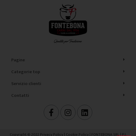
Pagine
Categorie top
Servizio clienti
Contatti
F
I
L
a
n
i
c
s
n
e
t
k
Copyright © 2022
Privacy Policy
|
Cookie Policy
| FONTEBONA SRL | P.I.