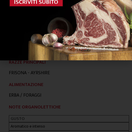
“Fontebona Dry Aging System”
RAZZE PRINCIPALI
FRISONA - AYRSHIRE
ALIMENTAZIONE
ERBA / FORAGGI
NOTE ORGANOLETTICHE
GUSTO
Aromatico e intenso