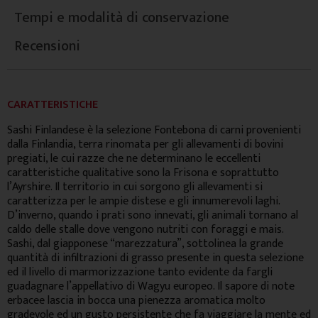
Tempi e modalità di conservazione
Recensioni
CARATTERISTICHE
Sashi Finlandese è la selezione Fontebona di carni provenienti
dalla Finlandia, terra rinomata per gli allevamenti di bovini
pregiati, le cui razze che ne determinano le eccellenti
caratteristiche qualitative sono la Frisona e soprattutto
l’Ayrshire. Il territorio in cui sorgono gli allevamenti si
caratterizza per le ampie distese e gli innumerevoli laghi.
D’inverno, quando i prati sono innevati, gli animali tornano al
caldo delle stalle dove vengono nutriti con foraggi e mais.
Sashi, dal giapponese “marezzatura”, sottolinea la grande
quantità di infiltrazioni di grasso presente in questa selezione
ed il livello di marmorizzazione tanto evidente da fargli
guadagnare l’appellativo di Wagyu europeo. Il sapore di note
erbacee lascia in bocca una pienezza aromatica molto
gradevole ed un gusto persistente che fa viaggiare la mente ed