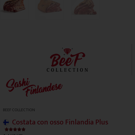
BEEF COLLECTION
Costata con osso Finlandia Plus
4.9/5




