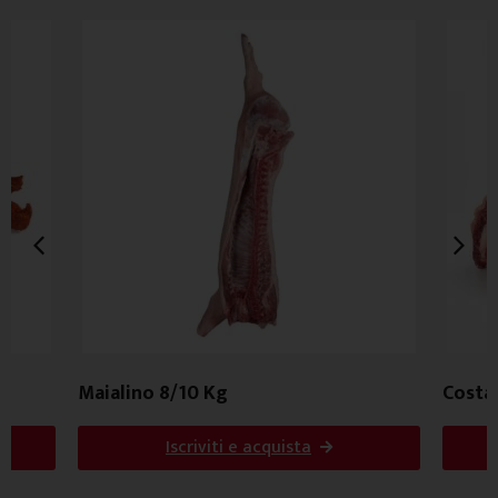
i
Maialino 8/10 Kg
Costa
Iscriviti e acquista