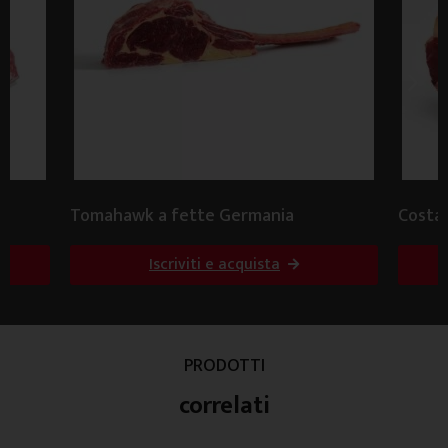
Tomahawk a fette Germania
Costat
Iscriviti e acquista
PRODOTTI
correlati