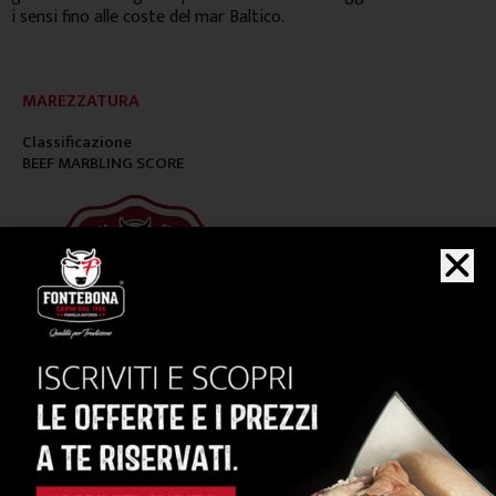
i sensi fino alle coste del mar Baltico.
MAREZZATURA
Classificazione
BEEF MARBLING SCORE
DRY AGING
Frollatura delle carni con Il metodo