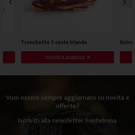
Tronchetto 5 coste Irlanda
Entrec
Iscriviti e acquista
Vuoi essere sempre aggiornato su novità e
offerte?
Iscriviti alla newsletter Fontebona.