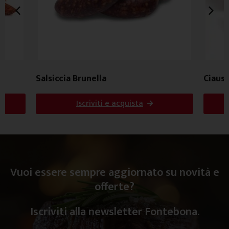
Salsiccia Brunella
Ciausc
Iscriviti e acquista
Vuoi essere sempre aggiornato su novità e
offerte?
Iscriviti alla newsletter Fontebona.