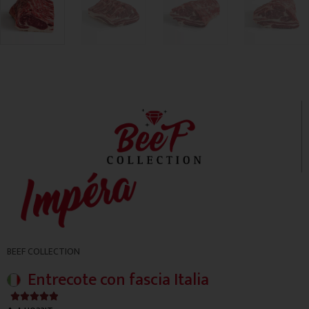
BEEF COLLECTION
Entrecote con fascia Italia
4.9/5




