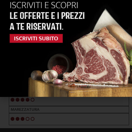
RAZZE PRINCIPALI
FRISONA - BRUNA ALPINA
ALIMENTAZIONE
ERBA / FORAGGI
NOTE ORGANOLETTICHE
GUSTO
Deciso e succulento
TENEREZZA
4/5
MAREZZATURA
3/5