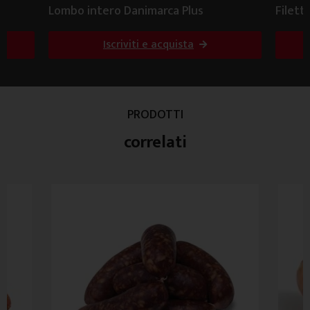
Lombo intero Danimarca Plus
Filett
Iscriviti e acquista
PRODOTTI
correlati