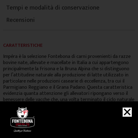
Tempi e modalità di conservazione
Recensioni
CARATTERISTICHE
Impéra è la selezione Fontebona di carni provenienti da razze
bovine nate, allevate e macellate in Italia a cui appartengono
principalmente la Frisona e la Bruna Alpina che si distinguono
per l’attitudine naturale alla produzione di latte utilizzato in
particolare nelle produzioni casearie di eccellenza, tra cui il
Parmigiano Reggiano e il Grana Padano. Questa caratteristica
evidenzia quanta attenzione gli allevatori ripongano verso il
benessere delle vacche che, una volta terminato il ciclo naturale
di lattazione, vengono rimesse in stato semi brado e
alimentate con una dieta bilanciata, ricca di mais e favino, ed
erba dei pascoli. Il risultato è una carne matura con una texture
vellutata dal colore rubino ed un sapore particolarmente
intenso.