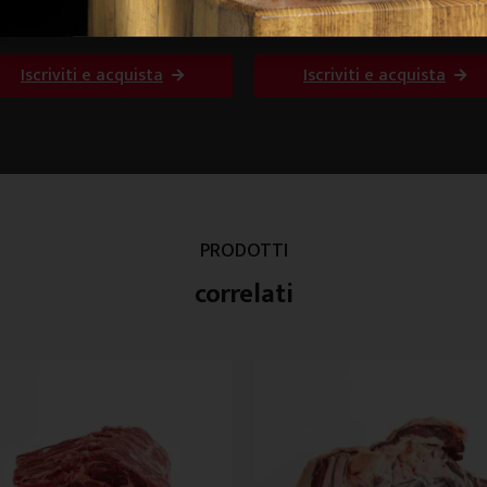
piette di puro suino
Salsiccia stagionata al
canti
finocchio
Iscriviti e acquista
Iscriviti e acquista
PRODOTTI
correlati