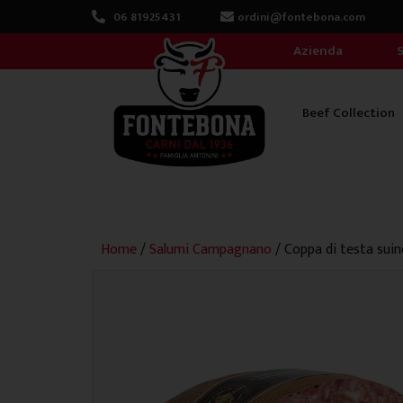
Vai
06 81925431
ordini@fontebona.com
al
Azienda
S
contenuto
Beef Collection
Home
/
Salumi Campagnano
/ Coppa di testa sui