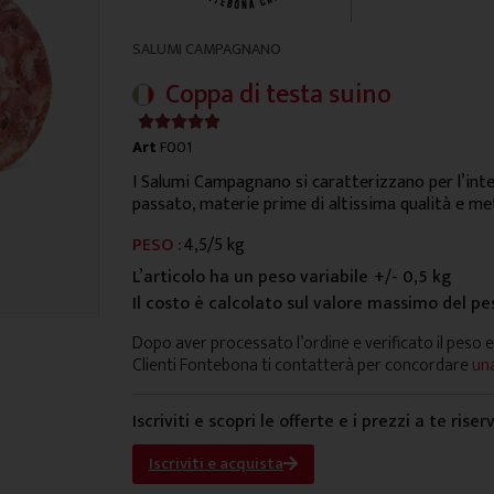
SALUMI CAMPAGNANO
Coppa di testa suino
4.9/5





Art
F001
I Salumi Campagnano si caratterizzano per l’inten
passato, materie prime di altissima qualità e me
PESO :
4,5/5 kg
L’articolo ha un peso variabile
+/- 0,5 kg
Il costo è calcolato sul valore massimo del pe
Dopo aver processato l’ordine e verificato il peso e
Clienti Fontebona ti contatterà per concordare
una
Iscriviti e scopri le offerte e i prezzi a te riser
Iscriviti e acquista