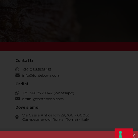
Contatti
+39 06 81925431
info@fontebona.com
Ordini
+39 366 8729942 (whatsapp)
ordini@fontebona.com
Dove siamo
Via Cassia Antica Km 29,700 - 00063
Campagnano di Roma (Roma) - Italy
74