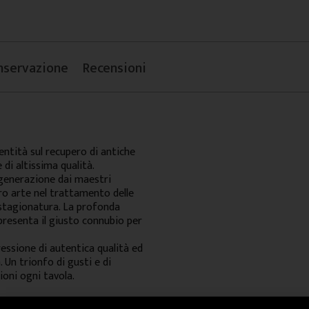
nservazione
Recensioni
ntità sul recupero di antiche
 di altissima qualità.
 generazione dai maestri
ro arte nel trattamento delle
 stagionatura. La profonda
presenta il giusto connubio per
essione di autentica qualità ed
. Un trionfo di gusti e di
ioni ogni tavola.