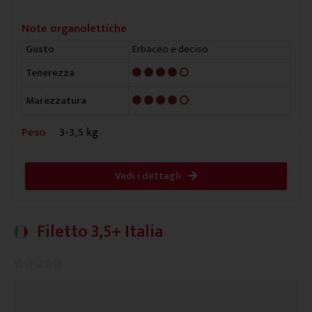
Note organolettiche
Erbaceo e deciso
Gusto
4/5
Tenerezza
4/5
Marezzatura
Peso
3-3,5 kg
Vedi i dettagli
Filetto 3,5+ Italia
0.0/5




