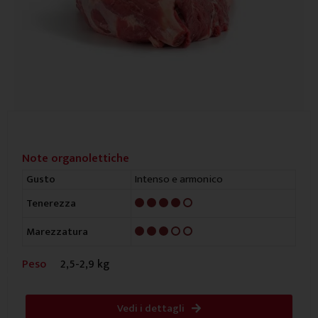
Note organolettiche
Intenso e armonico
Gusto
4/5
Tenerezza
3/5
Marezzatura
Peso
2,5-2,9 kg
Vedi i dettagli