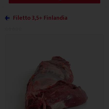
Filetto 3,5+ Finlandia
0.0/5




