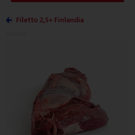
Filetto 2,5+ Finlandia
0.0/5




