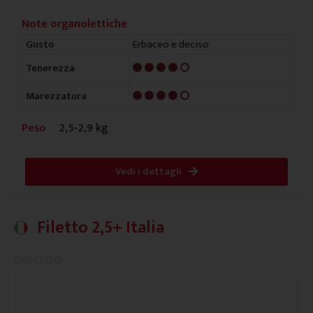
Note organolettiche
Erbaceo e deciso
Gusto
4/5
Tenerezza
4/5
Marezzatura
Peso
2,5-2,9 kg
Vedi i dettagli
Filetto 2,5+ Italia
0.0/5




