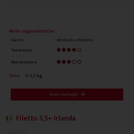
Note organolettiche
Morbido e delicato
Gusto
4/5
Tenerezza
3/5
Marezzatura
Peso
3-3,5 kg
Vedi i dettagli
Filetto 3,5+ Irlanda
0.0/5




