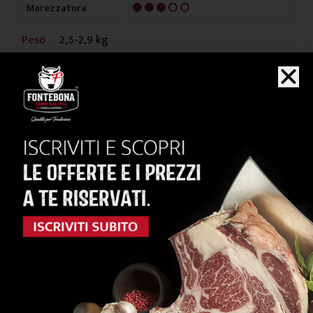
3/5
Marezzatura
Peso
2,5-2,9 kg
Vedi i dettagli
Filetto 3,5+ Austria
0.0/5




