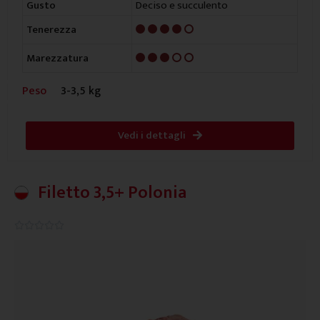
Deciso e succulento
Gusto
4/5
Tenerezza
3/5
Marezzatura
Peso
3-3,5 kg
Vedi i dettagli
Filetto 3,5+ Polonia
0.0/5




