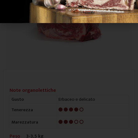
Note organolettiche
Erbaceo e delicato
Gusto
4/5
Tenerezza
3/5
Marezzatura
Peso
3-3,5 kg