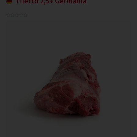
Filetto 2,5+ Germania
0.0/5




