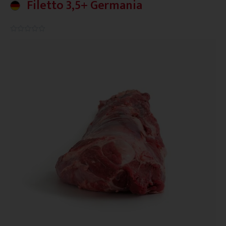
Filetto 3,5+ Germania
0.0/5




