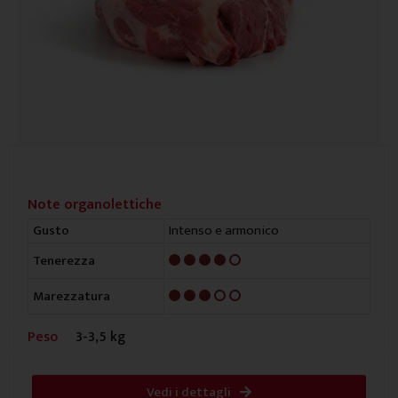
Note organolettiche
Intenso e armonico
Gusto
4/5
Tenerezza
3/5
Marezzatura
Peso
3-3,5 kg
Vedi i dettagli