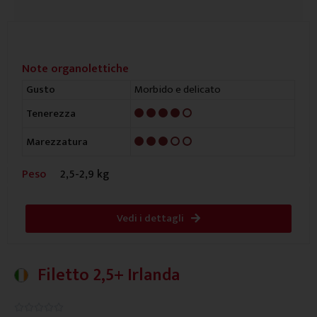
Note organolettiche
Morbido e delicato
Gusto
4/5
Tenerezza
3/5
Marezzatura
Peso
2,5-2,9 kg
Vedi i dettagli
Filetto 2,5+ Irlanda
0.0/5




