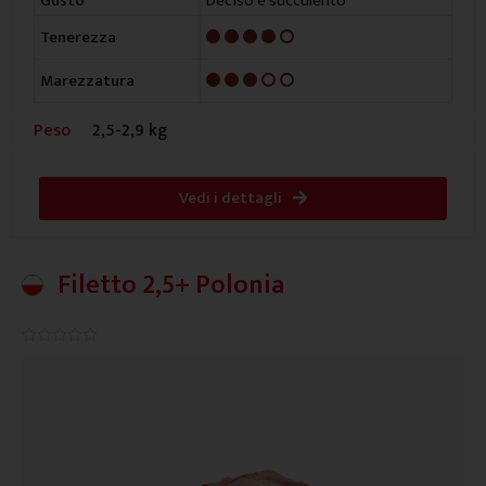
Deciso e succulento
Gusto
4/5
Tenerezza
3/5
Marezzatura
Peso
2,5-2,9 kg
Vedi i dettagli
Filetto 2,5+ Polonia
0.0/5




