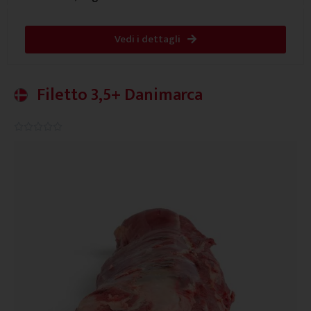
Vedi i dettagli
Filetto 3,5+ Danimarca
0.0/5




