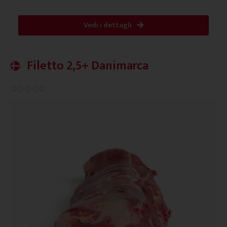
Vedi i dettagli
Filetto 2,5+ Danimarca
0.0/5




