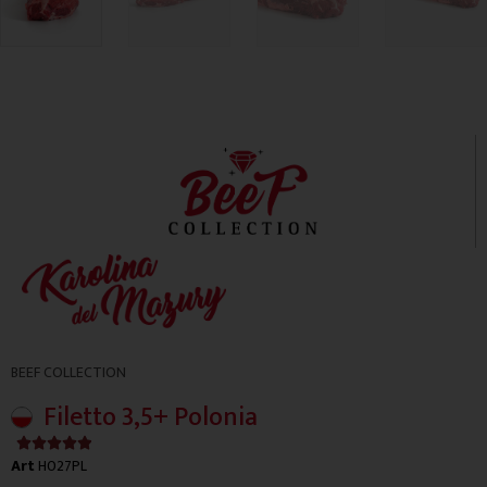
BEEF COLLECTION
Filetto 3,5+ Polonia
4.9/5





Art
H027PL