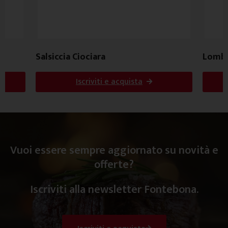
Salsiccia Ciociara
Lombe
Iscriviti e acquista
Vuoi essere sempre aggiornato su novità e
offerte?
Iscriviti alla newsletter Fontebona.