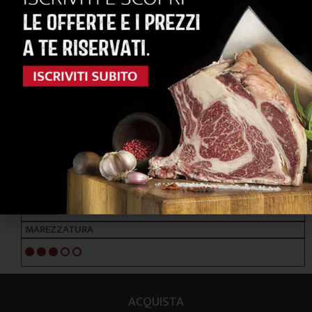
RAZZE PRINCIPALI
FRISONA BALTICA - HOLSTEIN
ALIMENTAZIONE
FORAGGI / CEREALI / TUBERI
NOTE ORGANOLETTICHE
GUSTO
Morbido ed aromatico
TENEREZZA
5/5
MAREZZATURA
3/5
ACQUISTA