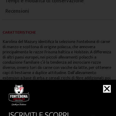
Tempi e modalità di conservazione
Recensioni
CARATTERISTICHE
Karolina del Mazury identifica la selezione Fontebona di carne
di manzo e scottona di origine polacca, che annovera
principalmente le razze Frisona baltica e Holstein. A differenza
di altri paesi europei, nei piccoli allevamenti polacchi a
conduzione familiare c’è la tendenza ad incrociare razze
diverse, ovvero tori da carne con vacche da latte, per ottenere
capi di bestiame a duplice attitudine. Dall’allevamento
estensivo a base di erba e cereali ricchi di fibre addizionati poi
in fase di finissaggio con barbabietole da zucchero, si ottiene
una carne dal colore chiaro e dalla notevolissima marezzatura
che conferisce un gusto molto delicato ed una tenerezza
davvero straordinaria.