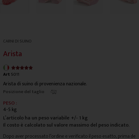
CARNI DI SUINO
Arista
4.9/5





Art
S011
Arista di suino di provenienza nazionale.
Posizione del taglio
PESO :
4-5 kg
L’articolo ha un peso variabile
+/- 1 kg
Il costo è calcolato sul valore massimo del peso indicato.
Dopo aver processato l’ordine e verificato il peso esatto, prima de