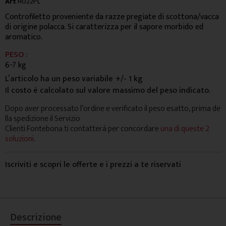
Art
H022PL
Controfiletto proveniente da razze pregiate di scottona/vacca
di origine polacca. Si caratterizza per il sapore morbido ed
aromatico.
PESO :
6-7 kg
L’articolo ha un peso variabile
+/- 1 kg
Il costo è calcolato sul valore massimo del peso indicato.
Dopo aver processato l’ordine e verificato il peso esatto, prima de
lla spedizione il Servizio
Clienti Fontebona ti contatterà per concordare
una di queste 2
soluzioni.
Iscriviti e scopri le offerte e i prezzi a te riservati
Descrizione