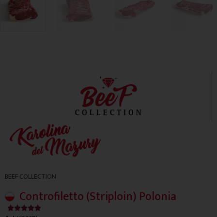
BEEF COLLECTION
Controfiletto (Striploin) Polonia
4.9/5




