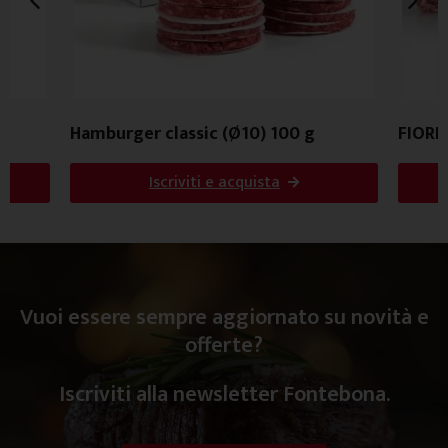
Hamburger classic (Ø10) 100 g
FIORE
Iscriviti e acquista
Vuoi essere sempre aggiornato su novità e
offerte?
Iscriviti alla newsletter Fontebona.