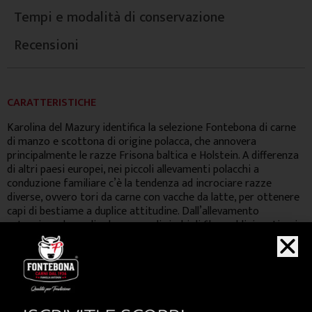
Tempi e modalità di conservazione
Recensioni
CARATTERISTICHE
Karolina del Mazury identifica la selezione Fontebona di carne
di manzo e scottona di origine polacca, che annovera
principalmente le razze Frisona baltica e Holstein. A differenza
di altri paesi europei, nei piccoli allevamenti polacchi a
conduzione familiare c’è la tendenza ad incrociare razze
diverse, ovvero tori da carne con vacche da latte, per ottenere
capi di bestiame a duplice attitudine. Dall’allevamento
estensivo a base di erba e cereali ricchi di fibre addizionati poi
in fase di finissaggio con barbabietole da zucchero, si ottiene
una carne dal colore chiaro e dalla notevolissima marezzatura
che conferisce un gusto molto delicato ed una tenerezza
davvero straordinaria.