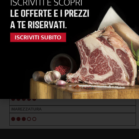
RAZZE PRINCIPALI
FRISONA BALTICA - HOLSTEIN
ALIMENTAZIONE
FORAGGI / CEREALI / TUBERI
NOTE ORGANOLETTICHE
GUSTO
Morbido ed aromatico
TENEREZZA
5/5
MAREZZATURA
3/5