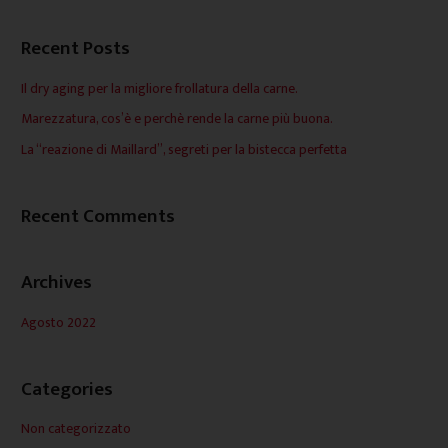
r
Recent Posts
c
a
Il dry aging per la migliore frollatura della carne.
:
Marezzatura, cos’è e perchè rende la carne più buona.
La “reazione di Maillard”, segreti per la bistecca perfetta
Recent Comments
Archives
Agosto 2022
Categories
Non categorizzato