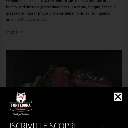
semplice è quel qualcosa che rende il gusto della carne ancora più
buono, addirittura di primissima scelta. La carne, dunque, è meglio
grassa che magra? E’ quello che cercheremo di capire in questo
articolo. Di cosa si tratta
Leggi tutto »
La
“reazione
di
Maillard”,
segreti
per
la
bistecca
perfetta