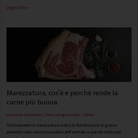
Leggi tutto »
Marezzatura,
cos’è
e
perchè
rende
la
carne
più
buona.
Marezzatura, cos’è e perchè rende la
carne più buona.
Lascia un commento
/
Non categorizzato
/
admin
Tecnicamente la marezzatura indica la distribuzione di grasso
presente nella massa muscolare dell’animale. In parole molto più