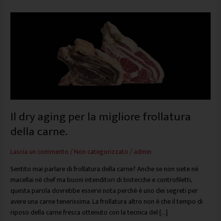
Il
dry
aging
per
la
migliore
frollatura
della
carne.
Il dry aging per la migliore frollatura
della carne.
Lascia un commento
/
Non categorizzato
/
admin
Sentito mai parlare di frollatura della carne? Anche se non siete nè
macellai nè chef ma buoni intenditori di bistecche e controfiletti,
questa parola dovrebbe esservi nota perchè è uno dei segreti per
avere una carne tenerissima. La frollatura altro non è che il tempo di
riposo della carne fresca ottenuto con la tecnica del […]