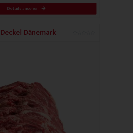
Details ansehen
 Deckel Dänemark
0.0/5




