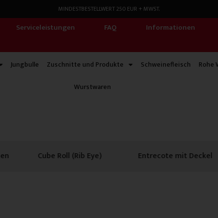
MINDESTBESTELLWERT 250 EUR + MWST.
Serviceleistungen
FAQ
Informationen
Jungbulle
Zuschnitte und Produkte
Schweinefleisch
Rohe 
Wurstwaren
l (Rib Eye)
Entrecote mit Deckel
Entrecote o