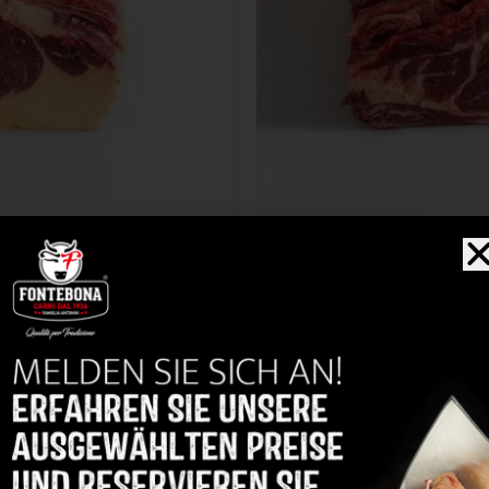
Organoleptische Noten
Intensiv und
Geschmack
harmonisch
4/5
Zartheit
3/5
Marmorierung