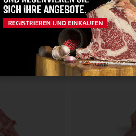
Gewicht
6-7 kg
en
Filet 3,5+ Däne
0.0/5




