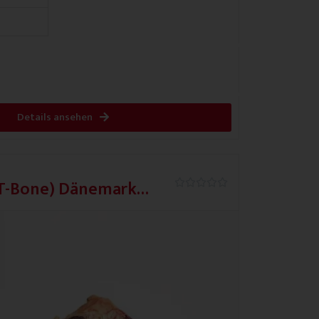
Details ansehen
(T-Bone) Dänemark
0.0/5




