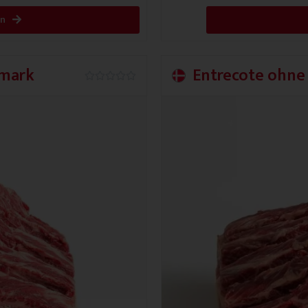
en
emark
Entrecote ohne
0.0/5




