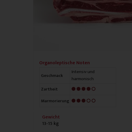
Organoleptische Noten
Intensiv und
Geschmack
harmonisch
4/5
Zartheit
3/5
Marmorierung
Gewicht
13-15 kg