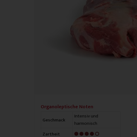
Organoleptische Noten
Intensiv und
Geschmack
harmonisch
4/5
Zartheit