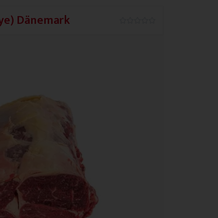
Eye) Dänemark
0.0/5




