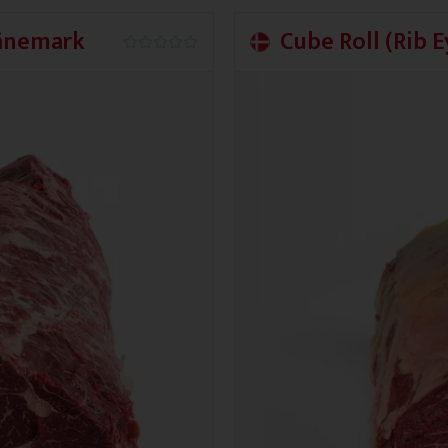
Dänemark
Cube Roll (Rib 
0.0/5




