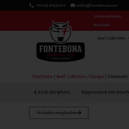
Zum
+39 06 81925431
ordini@fontebona.com
Inhalt
Unternehmen
springen
Kontakt
Beef Collection
Startseite
/
Beef Collection
/
Europa
/ Dänemark
Previous
ück (Striploin)
Rippenstück mit Knochen
Cube Rol
Produkte vergleichen