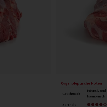
Organoleptische Noten
Intensiv und
Geschmack
harmonisch
4/5
Zartheit