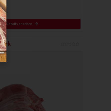
Details ansehen
mark
0.0/5




