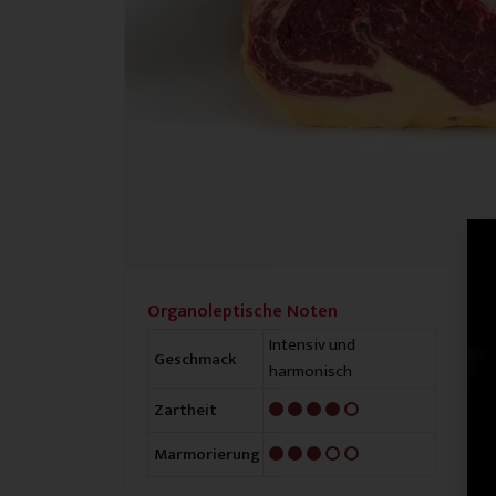
Organoleptische Noten
Intensiv und
Geschmack
harmonisch
4/5
Zartheit
3/5
Marmorierung