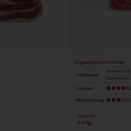
Organoleptische Noten
Intensiv und
Geschmack
harmonisch
4/5
Zartheit
3/5
Marmorierung
Gewicht
4-5 kg