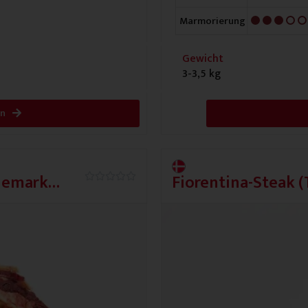
3/5
Marmorierung
Gewicht
3-3,5 kg
en
änemark
Fiorentina-Steak 
0.0/5





Strong