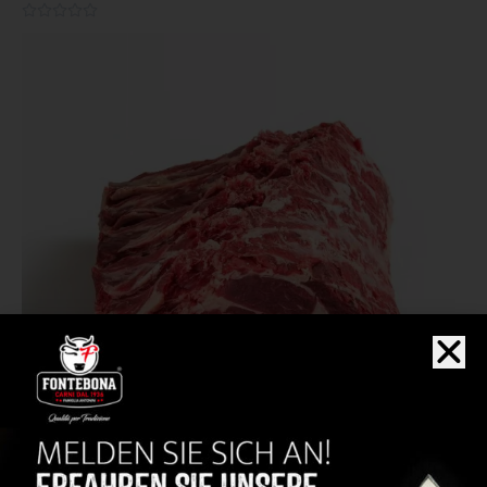
0.0/5




