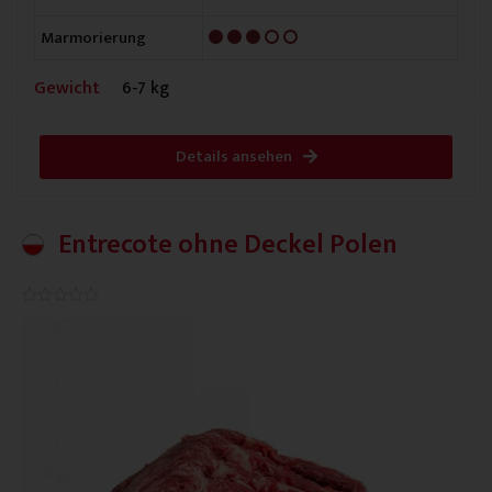
3/5
Marmorierung
Gewicht
6-7 kg
Details ansehen
Entrecote ohne Deckel Polen
0.0/5




