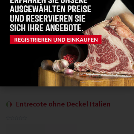
Organoleptische Noten
Grasig und kräftig
Geschmack
4/5
Zartheit
4/5
Marmorierung
Gewicht
5-6 kg
Details ansehen
Entrecote ohne Deckel Italien
0.0/5




