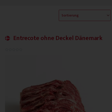
Entrecote ohne Deckel Dänemark
0.0/5




