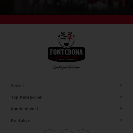
Seiten
Top-Kategorien
Kundendienst
Kontakte
F
I
L