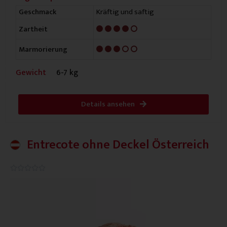
Kräftig und saftig
Geschmack
4/5
Zartheit
3/5
Marmorierung
Gewicht
6-7 kg
Details ansehen
Entrecote ohne Deckel Österreich
0.0/5




