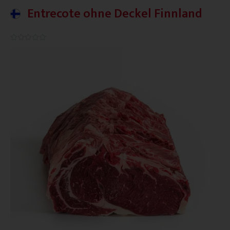
Entrecote ohne Deckel Finnland
0.0/5




