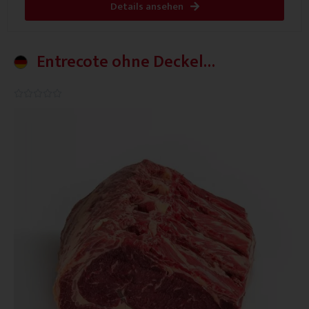
Details ansehen
Entrecote ohne Deckel
Deutschland
0.0/5




