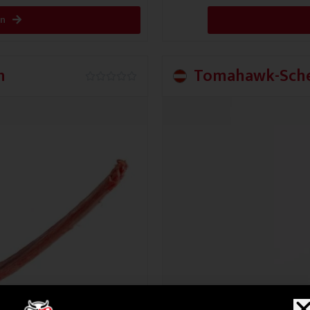
en
n
Tomahawk-Sche
0.0/5




