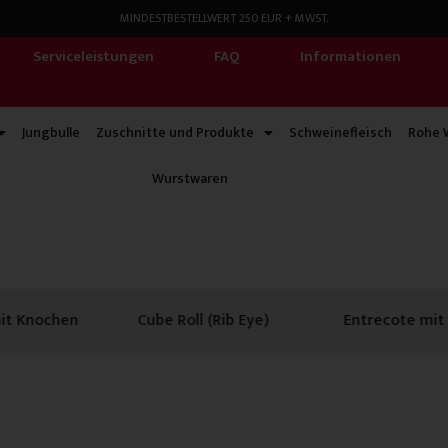
MINDESTBESTELLWERT 250 EUR + MWST.
Serviceleistungen
FAQ
Informationen
Jungbulle
Zuschnitte und Produkte
Schweinefleisch
Rohe 
Wurstwaren
l (Rib Eye)
Entrecote mit Deckel
Entrecote o