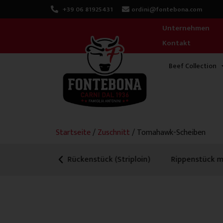
Zum
+39 06 81925431
ordini@fontebona.com
Inhalt
Unternehmen
springen
Kontakt
Beef Collection
Startseite
/
Zuschnitt
/ Tomahawk-Scheiben
Previous
ück (Striploin)
Rippenstück mit Knochen
Cube Rol