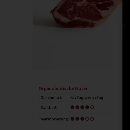
Organoleptische Noten
Kräftig und saftig
Geschmack
4/5
Zartheit
3/5
Marmorierung