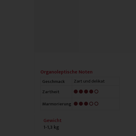
Organoleptische Noten
Zart und delikat
Geschmack
4/5
Zartheit
3/5
Marmorierung
Gewicht
1-1,3 kg