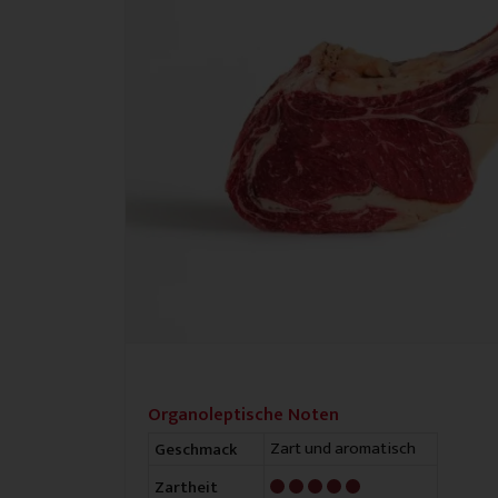
Organoleptische Noten
Zart und aromatisch
Geschmack
5/5
Zartheit