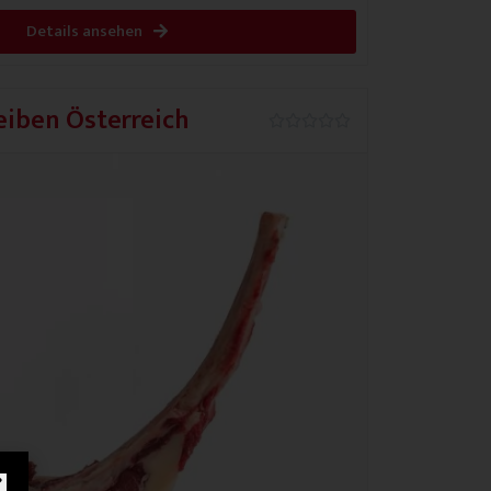
Details ansehen
iben Österreich
0.0/5




