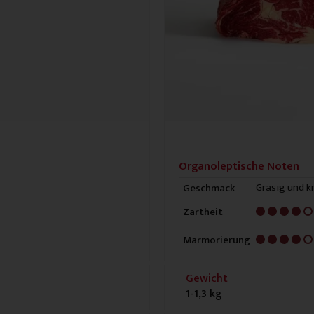
Organoleptische Noten
Grasig und k
Geschmack
4/5
Zartheit
4/5
Marmorierung
Gewicht
1-1,3 kg