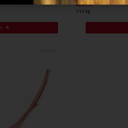
Gewicht
1-1,3 kg
en
0.0/5




