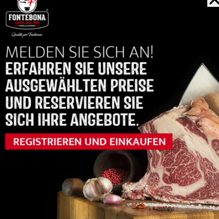
Organoleptische Noten
Delikat und 
Geschmack
4/5
Zartheit
3/5
Marmorierung