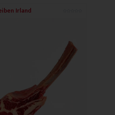
iben Irland
0.0/5




