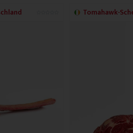
chland
Tomahawk-Sche
0.0/5




