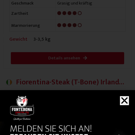
Grasig und kräftig
Geschmack
4/5
Zartheit
4/5
Marmorierung
Gewicht
3-3,5 kg
Details ansehen
Fiorentina-Steak (T-Bone) Irland
Plus
0.0/5




