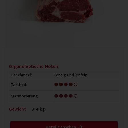
Organoleptische Noten
Grasig und kräftig
Geschmack
4/5
Zartheit
4/5
Marmorierung
Gewicht
3-4 kg
Details ansehen