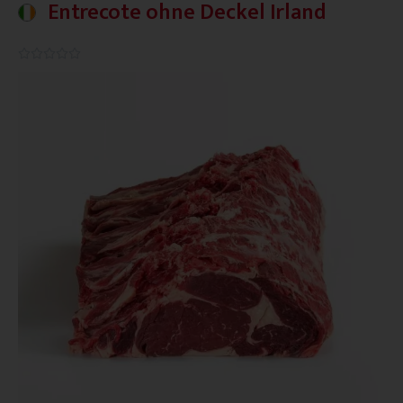
Entrecote ohne Deckel Irland
0.0/5




