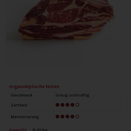
Organoleptische Noten
Grasig und kräftig
Geschmack
4/5
Zartheit
4/5
Marmorierung
Gewicht
8-10 kg