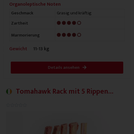
Organoleptische Noten
Grasig und kräftig
Geschmack
4/5
Zartheit
4/5
Marmorierung
Gewicht
11-13 kg
Details ansehen
Tomahawk Rack mit 5 Rippen
Irland
0.0/5




