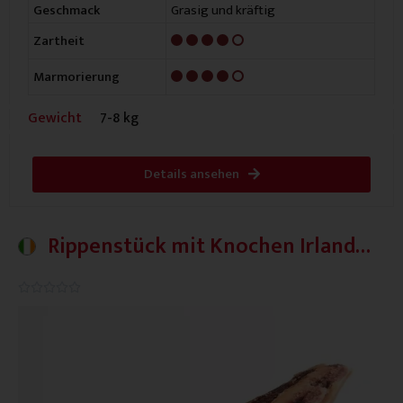
Grasig und kräftig
Geschmack
4/5
Zartheit
4/5
Marmorierung
Gewicht
7-8 kg
Details ansehen
Rippenstück mit Knochen Irland
Plus
0.0/5




