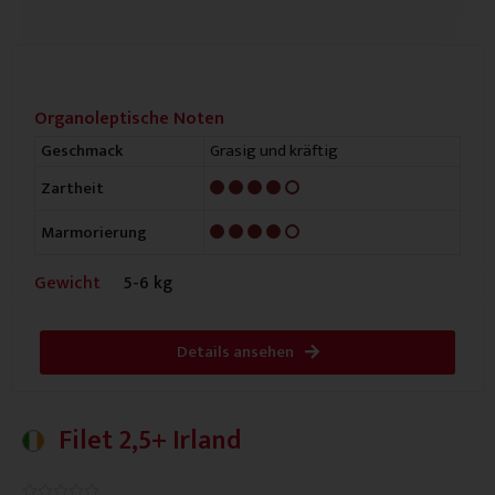
Organoleptische Noten
Grasig und kräftig
Geschmack
4/5
Zartheit
4/5
Marmorierung
Gewicht
5-6 kg
Details ansehen
Filet 2,5+ Irland
0.0/5




