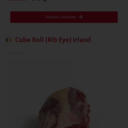
Details ansehen
Cube Roll (Rib Eye) Irland
0.0/5




