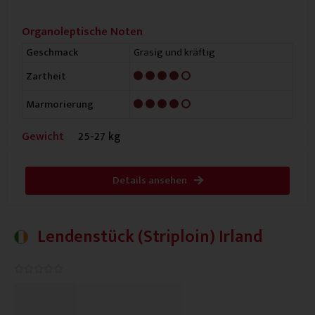
Organoleptische Noten
Grasig und kräftig
Geschmack
4/5
Zartheit
4/5
Marmorierung
Gewicht
25-27 kg
Details ansehen
Lendenstück (Striploin) Irland
0.0/5




