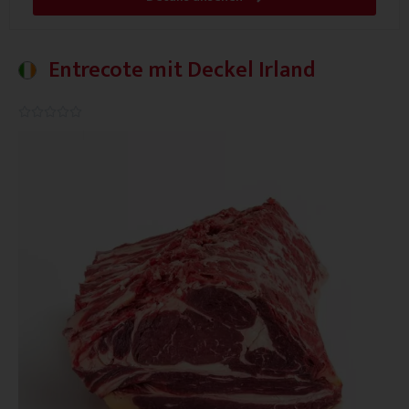
Entrecote mit Deckel Irland
0.0/5




