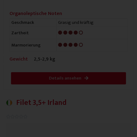
Organoleptische Noten
Grasig und kräftig
Geschmack
4/5
Zartheit
4/5
Marmorierung
Gewicht
2,5-2,9 kg
Details ansehen
Filet 3,5+ Irland
0.0/5




