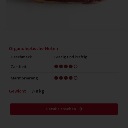
Organoleptische Noten
Grasig und kräftig
Geschmack
4/5
Zartheit
4/5
Marmorierung
Gewicht
7-8 kg
Details ansehen