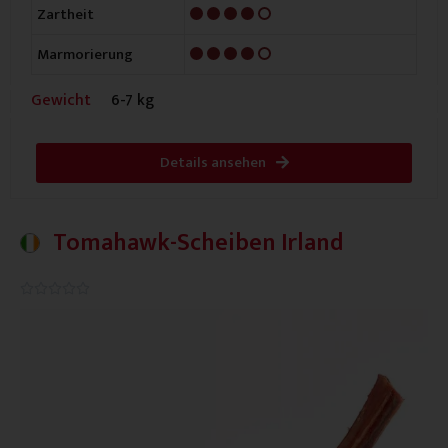
4/5
Zartheit
4/5
Marmorierung
Gewicht
6-7 kg
Details ansehen
Tomahawk-Scheiben Irland
0.0/5




