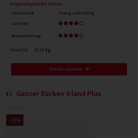
Organoleptische Noten
Grasig und kräftig
Geschmack
4/5
Zartheit
4/5
Marmorierung
Gewicht
11-13 kg
Details ansehen
Ganzer Rücken Irland Plus
0.0/5




