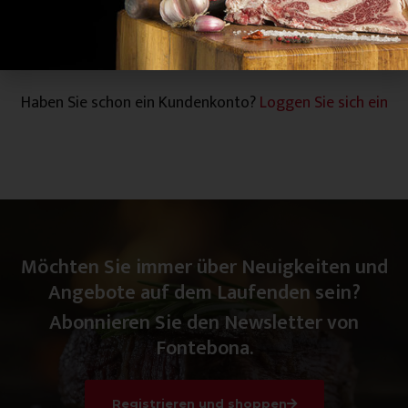
Abonnieren
Haben Sie schon ein Kundenkonto?
Loggen Sie sich ein
Möchten Sie immer über Neuigkeiten und
Angebote auf dem Laufenden sein?
Abonnieren Sie den Newsletter von
Fontebona.
Registrieren und shoppen