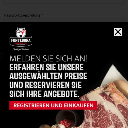
Passwortüberprüfung
*
Agentur
*
Umsatzsteuer-Identifikationsnummer
*
Ihre personenbezogenen Daten werden verwendet, um den Zugriff
auf Ihr Konto zu verwalten und für die in unserer
Datenschutzrichtlinie
|
Cookie-Richtlinie
Newsletter
Abonnieren Sie unseren Newsletter, um über Neuigkeiten und
kommerzielle Angebote für Ihr Unternehmen auf dem Laufenden zu
bleiben