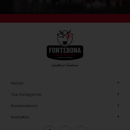
Seiten
Top-Kategorien
Kundendienst
Kontakte
F
I
L