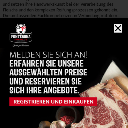
und setzen ihre Handwerkskunst bei der Verarbeitung des
Fleischs und den komplexen Reifungsprozessen gekonnt ein.
Die umfassenden Fachkompetenzen in Verbindung mit dem
Rhythmus der Zeit liefern die richtige Kombination für die
Herstellung von Wurstwaren, die hochwertig, schmackhaft und
unverfälscht sind.
Ein breites, vielseitiges Produktsortiment, das Ausdruck
authentischer Qualität ist und die typischen Produkte der
italienischen Gastronomie interpretiert. Ein Siegeszug des
Geschmacks und des Duftes, ein wahres Gaumenfest, das jeden
Teller mit Emotionen bereichert.
KAUFEN
Sie auch...