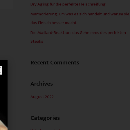
e
Dry Aging für die perfekte Fleischreifung.
n
Marmorierung: Um was es sich handelt und warum sie
n
das Fleisch besser macht.
a
Die Maillard-Reaktion: das Geheimnis des perfekten
c
Steaks
h
:
Recent Comments
Archives
August 2022
Categories