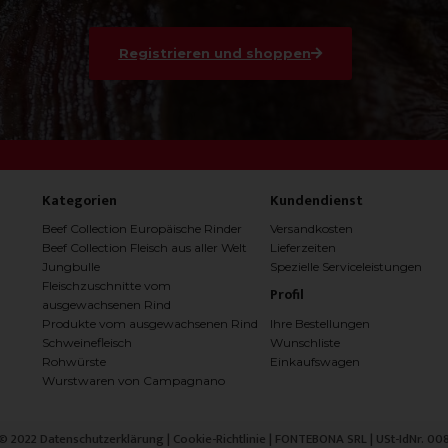
Registrieren und shoppen
Kategorien
Kundendienst
Beef Collection Europäische Rinder
Versandkosten
Beef Collection Fleisch aus aller Welt
Lieferzeiten
Jungbulle
Spezielle Serviceleistungen
Fleischzuschnitte vom
Profil
ausgewachsenen Rind
Ihre Bestellungen
Produkte vom ausgewachsenen Rind
Wunschliste
Schweinefleisch
Einkaufswagen
Rohwürste
Wurstwaren von Campagnano
 © 2022
Datenschutzerklärung
|
Cookie-Richtlinie
| FONTEBONA SRL | USt-IdNr. 0