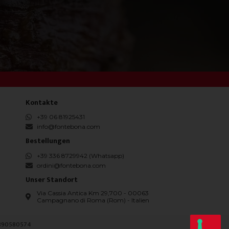
Kontakte
+39 06 81925431
info@fontebona.com
Bestellungen
+39 336 8729942 (Whatsapp)
ordini@fontebona.com
Unser Standort
Via Cassia Antica Km 29,700 - 00063
Campagnano di Roma (Rom) - Italien
0890580574