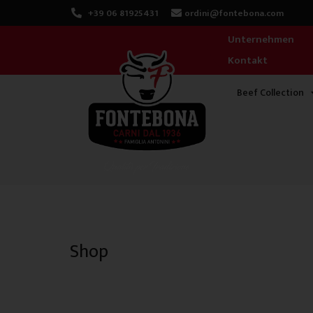
Zum
+39 06 81925431
ordini@fontebona.com
Inhalt
Unternehmen
springen
Kontakt
Beef Collection
Shop