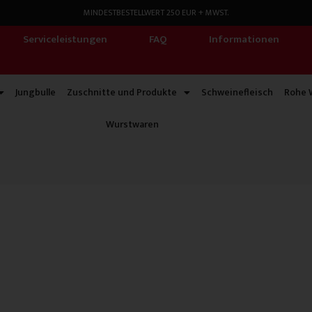
MINDESTBESTELLWERT 250 EUR + MWST.
Serviceleistungen
FAQ
Informationen
Jungbulle
Zuschnitte und Produkte
Schweinefleisch
Rohe 
Wurstwaren