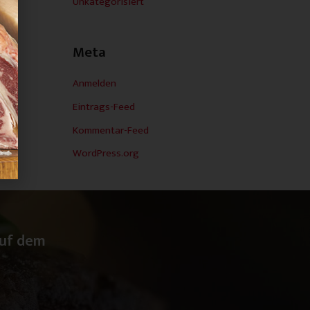
Unkategorisiert
Meta
Anmelden
Eintrags-Feed
Kommentar-Feed
WordPress.org
auf dem