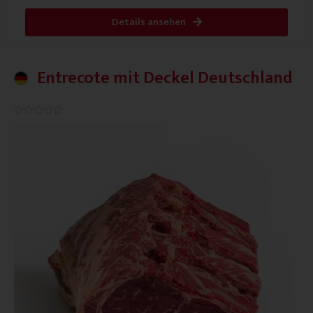
Details ansehen
Entrecote mit Deckel Deutschland
0.0/5




