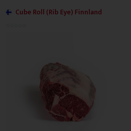
Cube Roll (Rib Eye) Finnland
0.0/5




