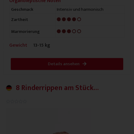
Organoleptische Noten
Intensiv und harmonisch
Geschmack
4/5
Zartheit
3/5
Marmorierung
Gewicht
13-15 kg
Details ansehen
8 Rinderrippen am Stück
Deutschland
0.0/5




