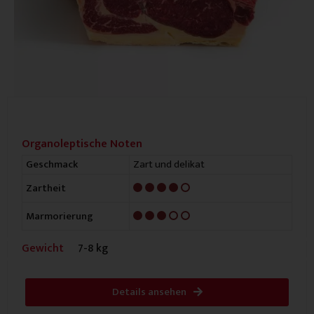
Organoleptische Noten
Zart und delikat
Geschmack
4/5
Zartheit
3/5
Marmorierung
Gewicht
7-8 kg
Details ansehen