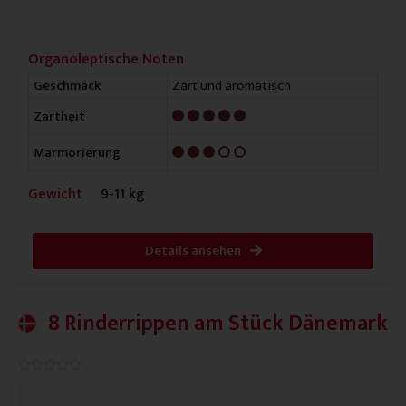
Organoleptische Noten
Zart und aromatisch
Geschmack
5/5
Zartheit
3/5
Marmorierung
Gewicht
9-11 kg
Details ansehen
8 Rinderrippen am Stück Dänemark
0.0/5




