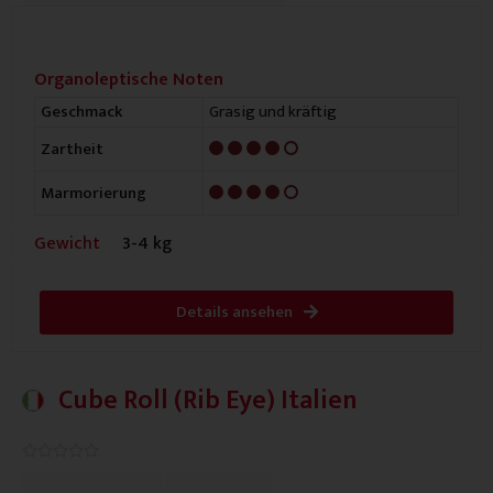
Organoleptische Noten
Grasig und kräftig
Geschmack
4/5
Zartheit
4/5
Marmorierung
Gewicht
3-4 kg
Details ansehen
Cube Roll (Rib Eye) Italien
0.0/5




