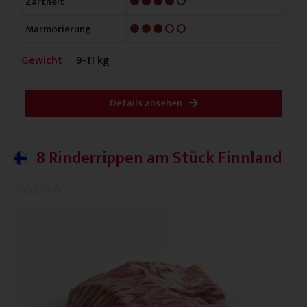
Zartheit
3/5
Marmorierung
Gewicht
9-11 kg
Details ansehen
8 Rinderrippen am Stück Finnland
0.0/5




