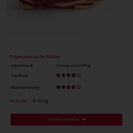
Organoleptische Noten
Grasig und kräftig
Geschmack
4/5
Zartheit
4/5
Marmorierung
Gewicht
8-10 kg
Details ansehen