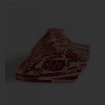
0.0/5




