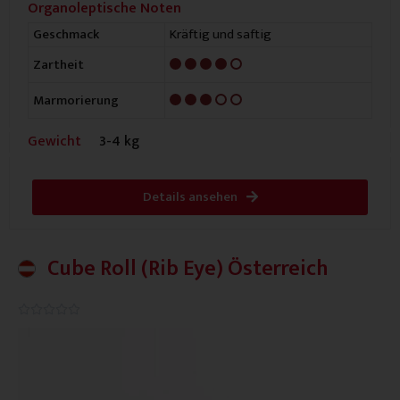
Organoleptische Noten
Kräftig und saftig
Geschmack
4/5
Zartheit
3/5
Marmorierung
Gewicht
3-4 kg
Details ansehen
Cube Roll (Rib Eye) Österreich
0.0/5




