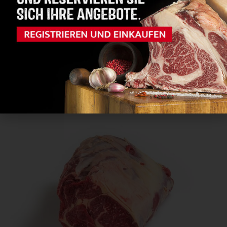
Details ansehen
Cube Roll (Rib Eye) Deutschland
0.0/5




