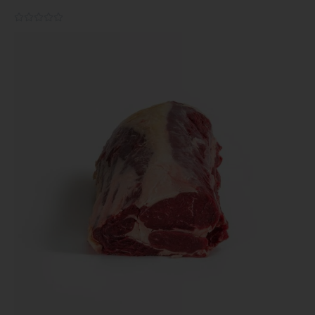
0.0/5




