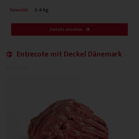
Gewicht
3-4 kg
Details ansehen
Entrecote mit Deckel Dänemark
0.0/5




