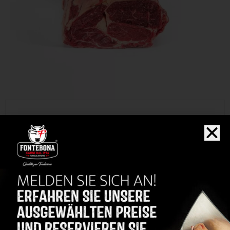
Organoleptische Noten
Intensiv und harmonisch
Geschmack
4/5
Zartheit
3/5
Marmorierung
Gewicht
4-5 kg