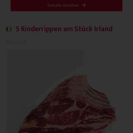
Details ansehen
5 Rinderrippen am Stück Irland
0.0/5




