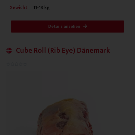
Gewicht
11-13 kg
Details ansehen
Cube Roll (Rib Eye) Dänemark
0.0/5




