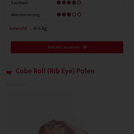
4/5
Zartheit
3/5
Marmorierung
Gewicht
4-5 kg
Details ansehen
Cube Roll (Rib Eye) Polen
0.0/5




