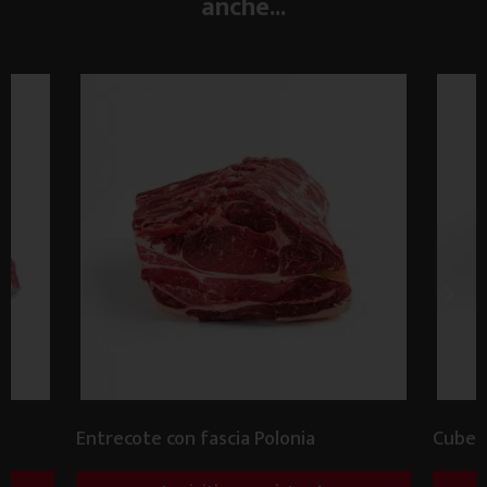
anche...
Entrecote con fascia Polonia
Cube R