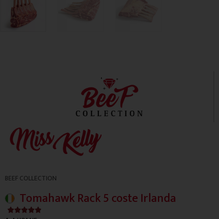
BEEF COLLECTION
Tomahawk Rack 5 coste Irlanda
4.9/5




