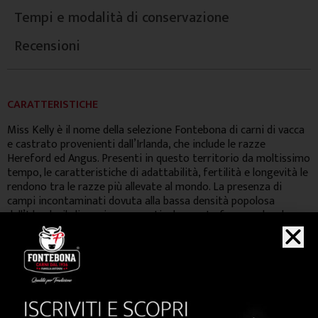
Tempi e modalità di conservazione
Recensioni
CARATTERISTICHE
Miss Kelly è il nome della selezione Fontebona di carni di vacca
e castrato provenienti dall’Irlanda, che include le razze
Hereford ed Angus. Presenti in questo territorio da moltissimo
tempo, le caratteristiche di adattabilità, fertilità e longevità le
rendono tra le razze più allevate al mondo. La presenza di
campi incontaminati dovuta alla bassa densità popolosa
dell’Irlanda, il clima piovoso particolarmente favorevole e la
presenza della più grande estensione calcarea d’Europa offrono
a questi animali immensi pascoli dal sapore minerale che
conferiscono alle carni un colore compatto ed un gusto deciso.