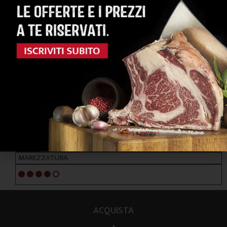
RAZZE PRINCIPALI
HEREFORD - ANGUS
ALIMENTAZIONE
ERBA
NOTE ORGANOLETTICHE
GUSTO
Erbaceo e deciso
TENEREZZA
4/5
MAREZZATURA
4/5
ACQUISTA