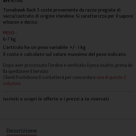
Art
H014IE
Tomahawk Rack 5 coste proveniente da razze pregiate di
vacca/castrato di origine irlandese. Si caratterizza per il sapore
erbaceo e deciso.
PESO :
6-7 kg
L’articolo ha un peso variabile
+/- 1 kg
Il costo è calcolato sul valore massimo del peso indicato.
Dopo aver processato l’ordine e verificato il peso esatto, prima de
lla spedizione il Servizio
Clienti Fontebona ti contatterà per concordare
una di queste 2
soluzioni.
Iscriviti e scopri le offerte e i prezzi a te riservati
Descrizione