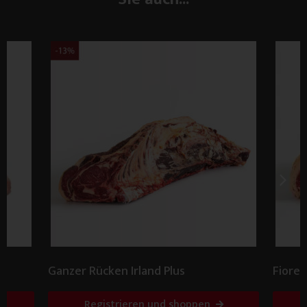
Ganzer Rücken Irland Plus
Fiore
Plus
Registrieren und shoppen