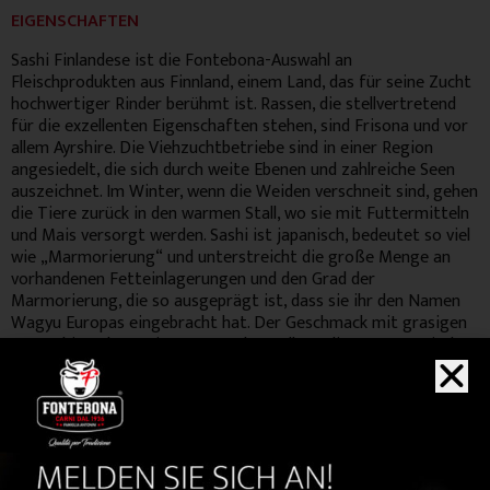
EIGENSCHAFTEN
Sashi Finlandese ist die Fontebona-Auswahl an
Fleischprodukten aus Finnland, einem Land, das für seine Zucht
hochwertiger Rinder berühmt ist. Rassen, die stellvertretend
für die exzellenten Eigenschaften stehen, sind Frisona und vor
allem Ayrshire. Die Viehzuchtbetriebe sind in einer Region
angesiedelt, die sich durch weite Ebenen und zahlreiche Seen
auszeichnet. Im Winter, wenn die Weiden verschneit sind, gehen
die Tiere zurück in den warmen Stall, wo sie mit Futtermitteln
und Mais versorgt werden. Sashi ist japanisch, bedeutet so viel
wie „Marmorierung“ und unterstreicht die große Menge an
vorhandenen Fetteinlagerungen und den Grad der
Marmorierung, die so ausgeprägt ist, dass sie ihr den Namen
Wagyu Europas eingebracht hat. Der Geschmack mit grasigen
Noten hinterlässt einen angenehm vollmundigen, aromatischen
und nachhaltigen Geschmack, der die Gedanken und Sinne bis zu
den Küsten der Ostsee schweifen lässt.
WICHTIGSTE RASSEN