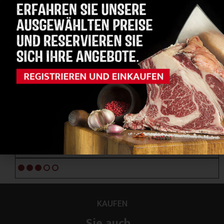
FRISONA - AYRSHIRE
FUTTER
GRAS/FUTTERMITTEL
ORGANOLEPTISCHE NOTEN
GESCHMACK
Aromatisch und intensiv
ZARTHEIT
5/5
MARMORIERUNG
3/5
KAUFEN
Sie auch...