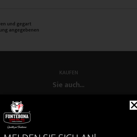
ren und gegart
ckung angegebenen
KAUFEN
Sie auch...