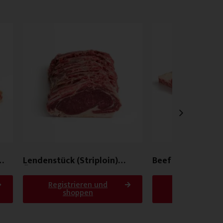
Lendenstück (Striploin)
Beef Ribs/Asado
Österreich
Registrieren und
Registrieren
shoppen
shoppen