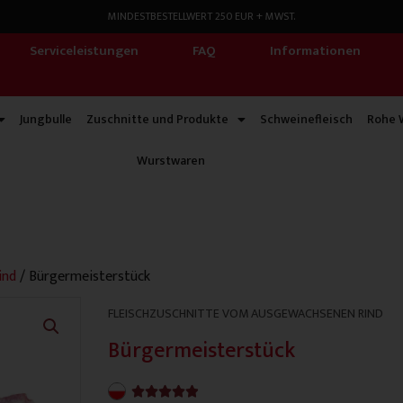
MINDESTBESTELLWERT 250 EUR + MWST.
Serviceleistungen
FAQ
Informationen
Jungbulle
Zuschnitte und Produkte
Schweinefleisch
Rohe 
Wurstwaren
ind
/ Bürgermeisterstück
FLEISCHZUSCHNITTE VOM AUSGEWACHSENEN RIND
Bürgermeisterstück
4.9/5




