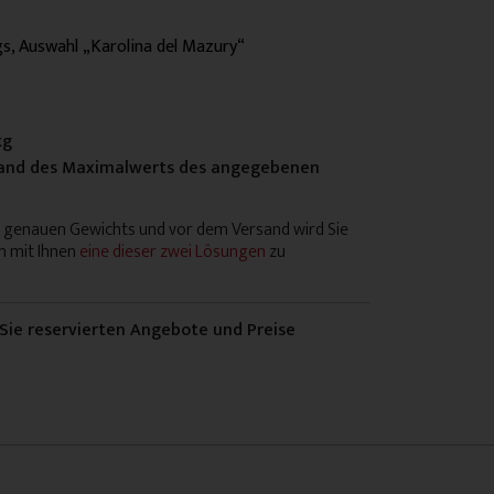
s, Auswahl „Karolina del Mazury“
kg
nhand des Maximalwerts des angegebenen
s genauen Gewichts und vor dem Versand wird Sie
m mit Ihnen
eine dieser zwei Lösungen
zu
 Sie reservierten Angebote und Preise