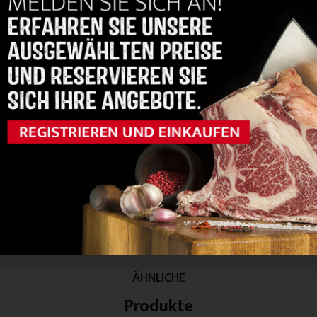
ust ohne Knochen
Unterschale, zugeschnitte
Registrieren und
Registrieren und
shoppen
shoppen
ÄHNLICHE
Produkte