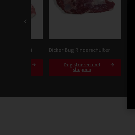
e (Semerrolle)
Dicker Bug Rinderschulter
Br
rieren und
Registrieren und
oppen
shoppen