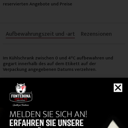
reservierten Angebote und Preise
Aufbewahrungszeit und -art
Rezensionen
Im Kühlschrank zwischen 0 und 4°C aufbewahren und
gegart innerhalb des auf dem Etikett auf der
Verpackung angegebenen Datums verzehren.
KAUFEN
Sie auch...