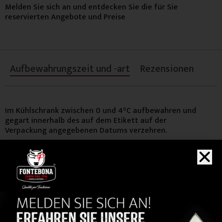
Melden Sie sich an und entdecken Sie die für Sie
reservierten Angebote und Preise
Aufbewahrungszeit und -art
Rezensionen
Im Kühlschrank zwischen 0 und 4°C aufbewahren und
gegart innerhalb des auf dem Etikett auf der
Verpackung angegebenen Datums verzehren.
KAUFEN
Sie auch...