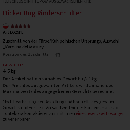
FLEISCHZUSCHNITTE VOM AUSGEWACHSENEN RIND
Dicker Bug Rinderschulter
4.9/5





Art
E026PL
Zuschnitt von der Färse/Kuh polnischen Ursprungs, Auswahl
„Karolina del Mazury“
Position des Zuschnitts
GEWICHT:
4-5 kg
Der Artikel hat ein variables Gewicht
+/- 1 kg
Der Preis des ausgewählten Artikels wird anhand des
Maximalwerts des angegebenen Gewichts berechnet.
Nach Bearbeitung der Bestellung und Kontrolle des genauen
Gewichts und vor dem Versand wird Sie der Kundenservice von
Fontebona kontaktieren, um mit Ihnen
eine dieser zwei Lösungen
zu vereinbaren.