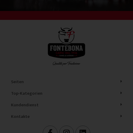
Seiten
Top-Kategorien
Kundendienst
Kontakte
F
I
L