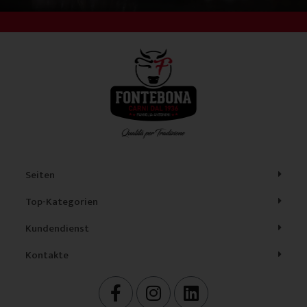
Seiten
Top-Kategorien
Kundendienst
Kontakte
F
I
L
a
n
i