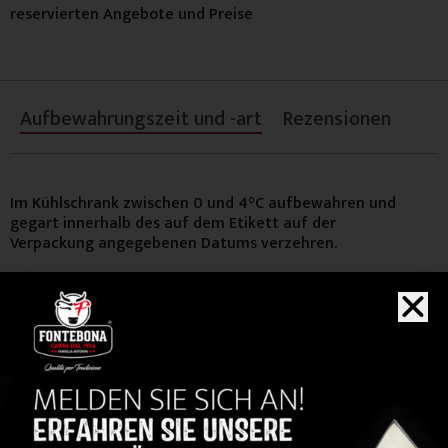
reservierten Angebote und Preise
Aufbewahrungszeit und -art
Rezensionen
Im Kühlschrank zwischen 0 und 4°C aufbewahren und
gegart innerhalb des auf dem Etikett auf der
Verpackung angegebenen Datums verzehren.
KAUFEN
Sie auch...