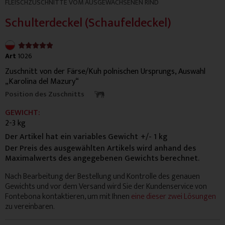
FLEISCHZUSCHNITTE VOM AUSGEWACHSENEN RIND
Schulterdeckel (Schaufeldeckel)
4.9/5





Art
1026
Zuschnitt von der Färse/Kuh polnischen Ursprungs, Auswahl
„Karolina del Mazury“
Position des Zuschnitts
GEWICHT:
2-3 kg
Der Artikel hat ein variables Gewicht
+/- 1 kg
Der Preis des ausgewählten Artikels wird anhand des
Maximalwerts des angegebenen Gewichts berechnet.
Nach Bearbeitung der Bestellung und Kontrolle des genauen
Gewichts und vor dem Versand wird Sie der Kundenservice von
Fontebona kontaktieren, um mit Ihnen
eine dieser zwei Lösungen
zu vereinbaren.