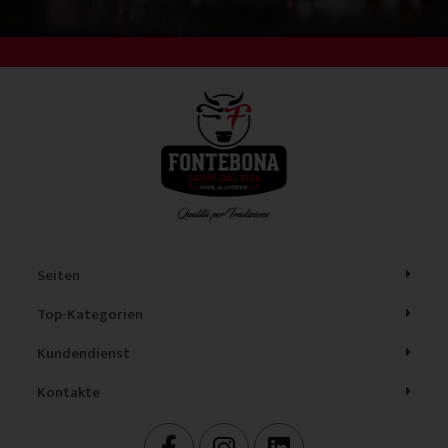
Seiten
Top-Kategorien
Kundendienst
Kontakte
F
I
L