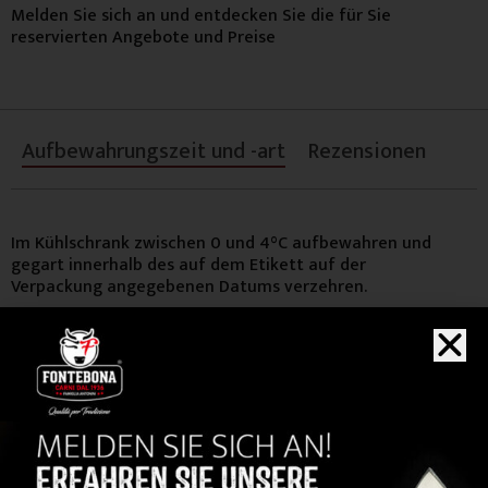
Melden Sie sich an und entdecken Sie die für Sie
reservierten Angebote und Preise
Aufbewahrungszeit und -art
Rezensionen
Im Kühlschrank zwischen 0 und 4°C aufbewahren und
gegart innerhalb des auf dem Etikett auf der
Verpackung angegebenen Datums verzehren.
KAUFEN
Sie auch...