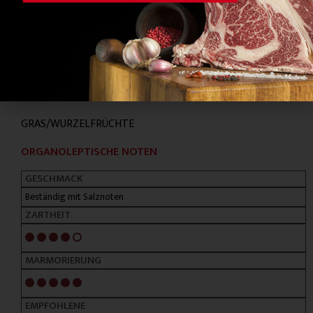
WICHTIGSTE RASSEN
GALICISCHES BLONDVIEH, ASTURIANA DE LA VALLES,
CHARRA
FUTTER
GRAS/WURZELFRÜCHTE
ORGANOLEPTISCHE NOTEN
GESCHMACK
Beständig mit Salznoten
ZARTHEIT
4/5
MARMORIERUNG
5/5
EMPFOHLENE