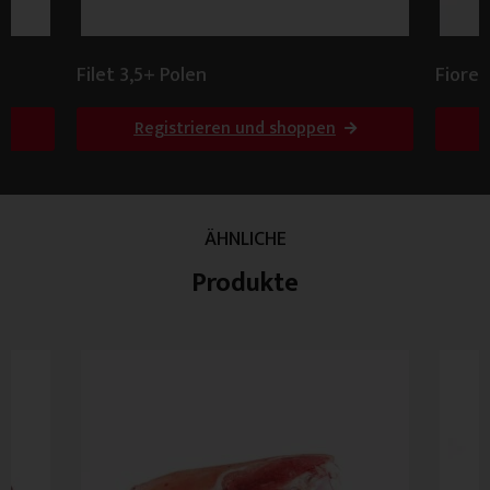
Filet 3,5+ Polen
Fiore
Stron
Registrieren und shoppen
ÄHNLICHE
Produkte