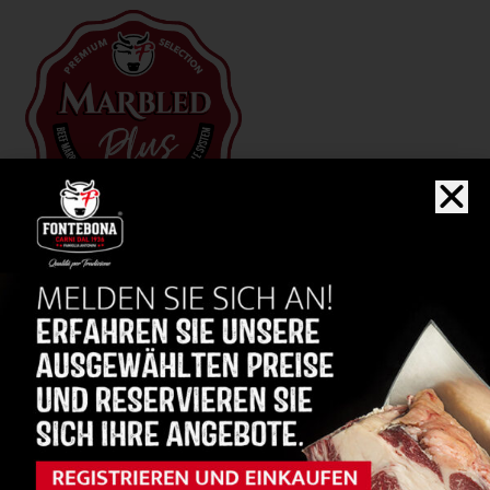
DRY AGING
Fleischreifung mit der Methode
„Fontebona Dry Aging
System“