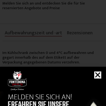
Melden Sie sich an und entdecken Sie die für Sie
reservierten Angebote und Preise
Aufbewahrungszeit und -art
Rezensionen
Im Kühlschrank zwischen 0 und 4°C aufbewahren und
gegart innerhalb des auf dem Etikett auf der
Verpackung angegebenen Datums verzehren.
KAUFEN
Sie auch...