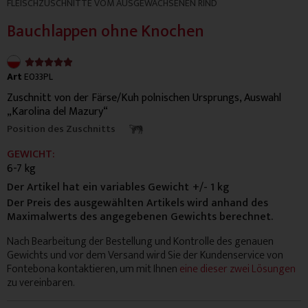
FLEISCHZUSCHNITTE VOM AUSGEWACHSENEN RIND
Bauchlappen ohne Knochen
4.9/5





Art
E033PL
Zuschnitt von der Färse/Kuh polnischen Ursprungs, Auswahl
„Karolina del Mazury“
Position des Zuschnitts
GEWICHT:
6-7 kg
Der Artikel hat ein variables Gewicht
+/- 1 kg
Der Preis des ausgewählten Artikels wird anhand des
Maximalwerts des angegebenen Gewichts berechnet.
Nach Bearbeitung der Bestellung und Kontrolle des genauen
Gewichts und vor dem Versand wird Sie der Kundenservice von
Fontebona kontaktieren, um mit Ihnen
eine dieser zwei Lösungen
zu vereinbaren.