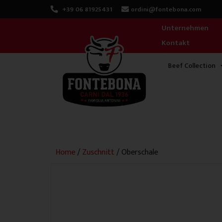
Zum
+39 06 81925431
ordini@fontebona.com
Inhalt
Unternehmen
springen
Kontakt
Beef Collection
Home
/
Zuschnitt
/ Oberschale