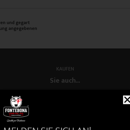
ren und gegart
ckung angegebenen
KAUFEN
Sie auch...