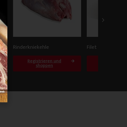
Rinderkniekehle
Filet 3,5+ Polen
Registrieren und
Registrieren
shoppen
shoppen