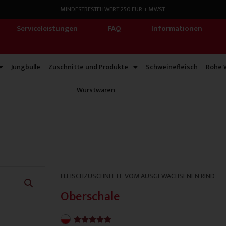
MINDESTBESTELLWERT 250 EUR + MWST.
Serviceleistungen
FAQ
Informationen
Jungbulle
Zuschnitte und Produkte
Schweinefleisch
Rohe 
Wurstwaren
FLEISCHZUSCHNITTE VOM AUSGEWACHSENEN RIND
Oberschale
4.9/5




