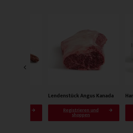
 getrocknet
Lendenstück Angus Kanada
Ham
g
rieren und
Registrieren und
oppen
shoppen