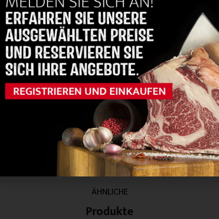
inderrippen am Stück
Filet 2,5+ Deutschland
nemark
Registrieren und
Registrieren und
shoppen
shoppen
ÄHNLICHE
Produkte