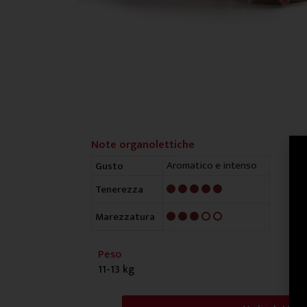
Note organolettiche
Aromatico e intenso
Gusto
5/5
Tenerezza
3/5
Marezzatura
Peso
11-13 kg