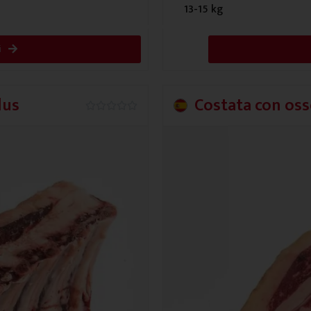
13-15 kg
i
lus
Costata con os
0.0/5




