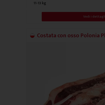
11-13 kg
Vedi i dettagl
Costata con osso Polonia P