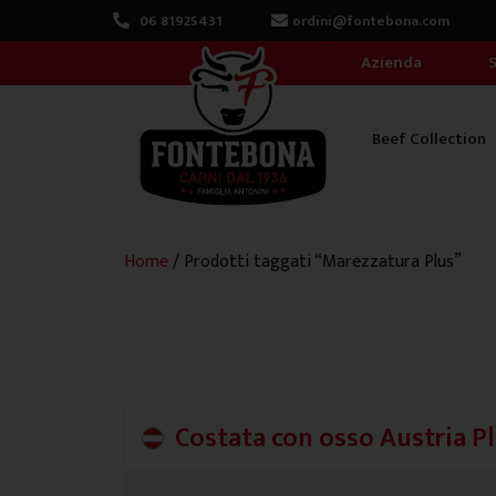
Vai
06 81925431
ordini@fontebona.com
al
Azienda
S
contenuto
Beef Collection
Home
/ Prodotti taggati “Marezzatura Plus”
Costata con osso Austria P