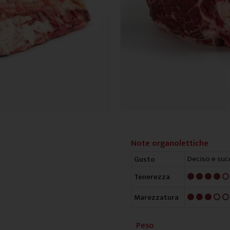
Note organolettiche
Deciso e suc
Gusto
4/5
Tenerezza
3/5
Marezzatura
Peso