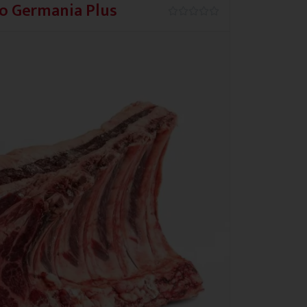
so Germania Plus
0.0/5




