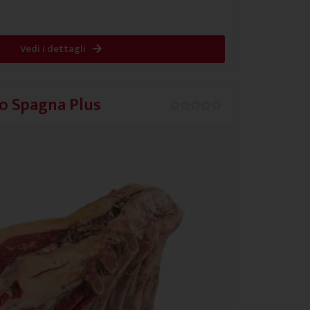
Vedi i dettagli
so Spagna Plus
0.0/5




