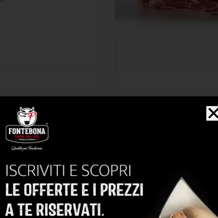
Note organolettiche
Morbido e de
Gusto
4/5
Tenerezza
3/5
Marezzatura
Peso
11-13 kg