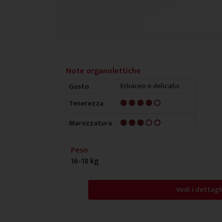
Note organolettiche
Erbaceo e delicato
Gusto
4/5
Tenerezza
3/5
Marezzatura
Peso
16-18 kg
Vedi i dettagl