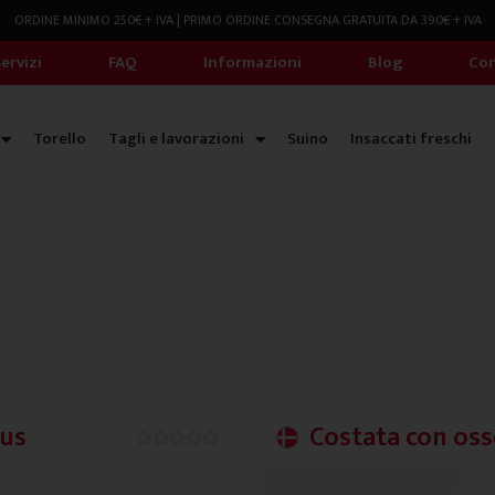
ORDINE MINIMO 250€ + IVA | PRIMO ORDINE CONSEGNA GRATUITA DA 390€ + IVA
ervizi
FAQ
Informazioni
Blog
Con
Torello
Tagli e lavorazioni
Suino
Insaccati freschi
lus
Costata con os
0.0/5




