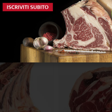
i
us
Costata con osso
0.0/5




