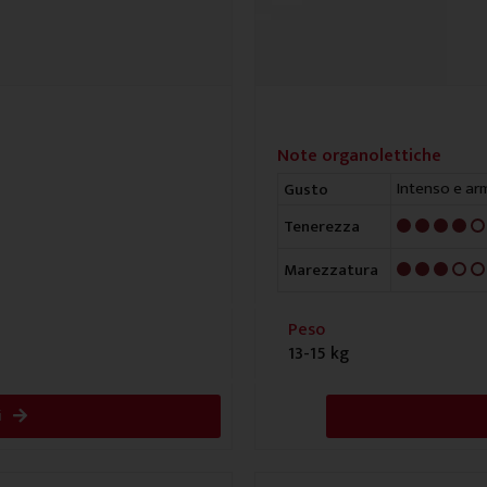
Note organolettiche
Intenso e ar
Gusto
4/5
Tenerezza
3/5
Marezzatura
Peso
13-15 kg
i