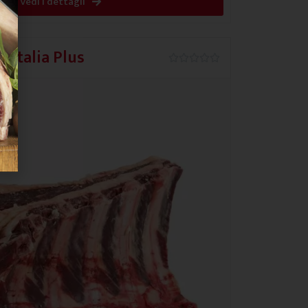
Vedi i dettagli
 Italia Plus
0.0/5




