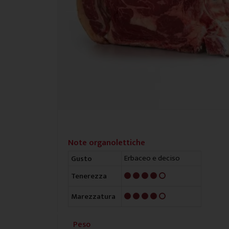
Note organolettiche
Erbaceo e deciso
Gusto
4/5
Tenerezza
4/5
Marezzatura
Peso