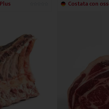
 Plus
Costata con os
0.0/5




