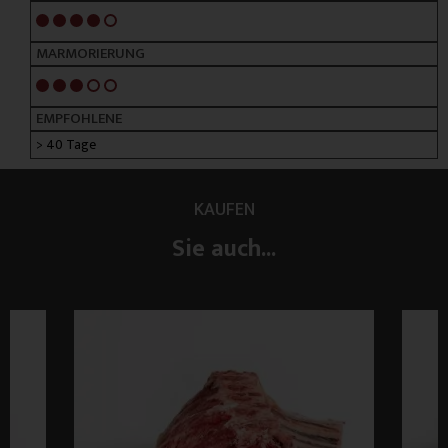
4/5
MARMORIERUNG
3/5
EMPFOHLENE
> 40 Tage
KAUFEN
Sie auch...