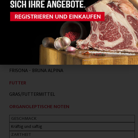
WICHTIGSTE RASSEN
FRISONA - BRUNA ALPINA
FUTTER
GRAS/FUTTERMITTEL
ORGANOLEPTISCHE NOTEN
GESCHMACK
Kräftig und saftig
ZARTHEIT