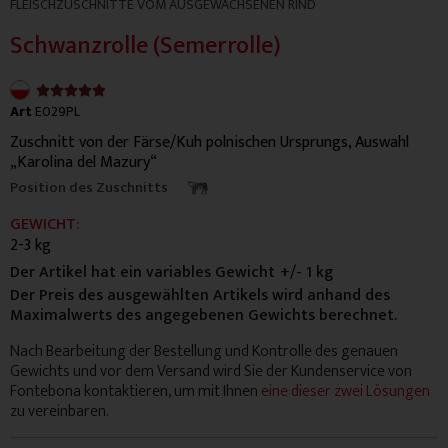
FLEISCHZUSCHNITTE VOM AUSGEWACHSENEN RIND
Schwanzrolle (Semerrolle)
4.9/5





Art
E029PL
Zuschnitt von der Färse/Kuh polnischen Ursprungs, Auswahl
„Karolina del Mazury“
Position des Zuschnitts
GEWICHT:
2-3 kg
Der Artikel hat ein variables Gewicht
+/- 1 kg
Der Preis des ausgewählten Artikels wird anhand des
Maximalwerts des angegebenen Gewichts berechnet.
Nach Bearbeitung der Bestellung und Kontrolle des genauen
Gewichts und vor dem Versand wird Sie der Kundenservice von
Fontebona kontaktieren, um mit Ihnen
eine dieser zwei Lösungen
zu vereinbaren.