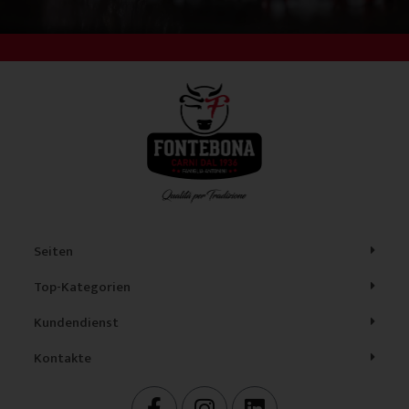
Seiten
Top-Kategorien
Kundendienst
Kontakte
F
I
L