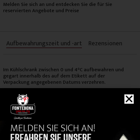
Melden Sie sich an und entdecken Sie die für Sie
reservierten Angebote und Preise
Aufbewahrungszeit und -art
Rezensionen
Im Kühlschrank zwischen 0 und 4°C aufbewahren und
gegart innerhalb des auf dem Etikett auf der
Verpackung angegebenen Datums verzehren.
KAUFEN
Sie auch...