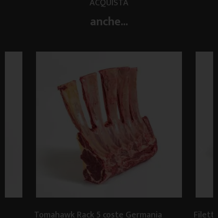
ACQUISTA
anche...
a
Tomahawk Rack 5 coste Germania
Filett