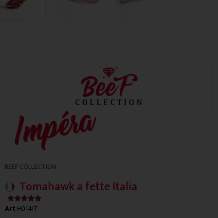
BEEF COLLECTION
Tomahawk a fette Italia
4.9/5





Art
H014IT