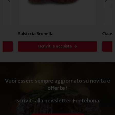
Salsiccia Brunella
Ciausc
Iscriviti e acquista
Vuoi essere sempre aggiornato su novità e
offerte?
Iscriviti alla newsletter Fontebona.