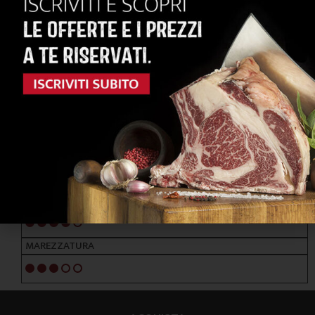
RAZZE PRINCIPALI
FRISONA - BRUNA ALPINA
ALIMENTAZIONE
ERBA / FORAGGI
NOTE ORGANOLETTICHE
GUSTO
Deciso e succulento
TENEREZZA
4/5
MAREZZATURA
3/5