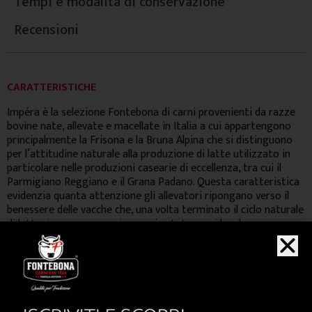
Tempi e modalità di conservazione
Recensioni
CARATTERISTICHE
Impéra è la selezione Fontebona di carni provenienti da razze
bovine nate, allevate e macellate in Italia a cui appartengono
principalmente la Frisona e la Bruna Alpina che si distinguono
per l’attitudine naturale alla produzione di latte utilizzato in
particolare nelle produzioni casearie di eccellenza, tra cui il
Parmigiano Reggiano e il Grana Padano. Questa caratteristica
evidenzia quanta attenzione gli allevatori ripongano verso il
benessere delle vacche che, una volta terminato il ciclo naturale
di lattazione, vengono rimesse in stato semi brado e
alimentate con una dieta bilanciata, ricca di mais e favino, ed
erba dei pascoli. Il risultato è una carne matura con una texture
vellutata dal colore rubino ed un sapore particolarmente
intenso.